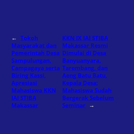
←
Tokoh
KKN IX IAI STIBA
Masyarakat dan
Makassar Resmi
Pemerintah Desa
Dimulai di Desa
Sampulungan,
Banyuanyara,
Campagaya serta
Tarembang, dan
Biring Kassi,
Aeng Batu Batu,
Apresiasi
Kepala Desa:
Mahasiswa KKN
Mahasiswa Sudah
IAI STIBA
Bergerak Sebelum
Makassar
Seminar
→