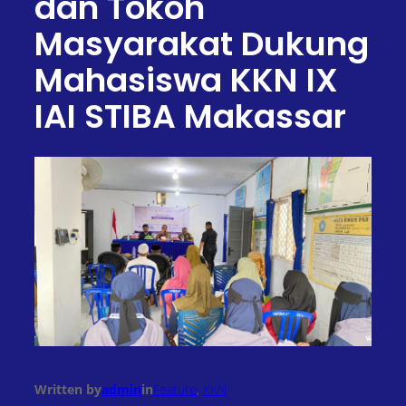
dan Tokoh
Masyarakat Dukung
Mahasiswa KKN IX
IAI STIBA Makassar
Written by
admin
in
Feature
, 
KKN