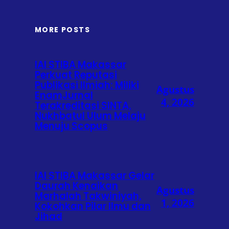
MORE POSTS
IAI STIBA Makassar
Perkuat Reputasi
Publikasi Ilmiah: Miliki
Agustus
EnamJurnal
4, 2026
Terakreditasi SINTA,
Nukhbatul Ulum Melaju
Menuju Scopus
IAI STIBA Makassar Gelar
Daurah Kenaikan
Agustus
Marhalah Takwiniyah,
1, 2026
Kokohkan Pilar Ilmu dan
Jihad