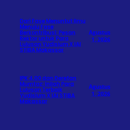
Dari Fase Menuntut Ilmu
Menuju Fase
Agustus
Berkontribusi: Pesan
Rektor untuk Para
1, 2026
Lulusan Yudisium X IAI
STIBA Makassar
IPK 4,00 dan Deretan
Mumtaz: Inilah Para
Agustus
Lulusan Terbaik
1, 2026
Yudisium X IAI STIBA
Makassar