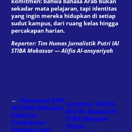
komitmen: bahwa bahasa Arab bukan
sekadar mata pelajaran, tapi identitas
yang ingin mereka hidupkan di setiap
sudut kampus, dari ruang kelas hingga
percakapan harian.
Reporter: Tim Humas Jurnalistik Putri IAI
STIBA Makassar — Alifia Al-ansyariyah
←
Mahasiswa KKN
Longmars 100 KM
IAI STIBA Makassar
Jilid VII, Mapala IAI
Hadirkan
STIBA Makassar
Pembekalan
Tempa
Ramadan bagi