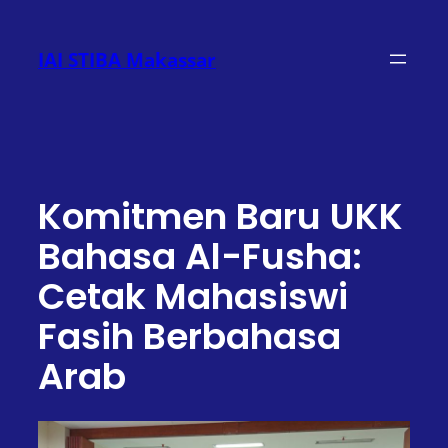
Lewati
ke
IAI STIBA Makassar
konten
Komitmen Baru UKK
Bahasa Al-Fusha:
Cetak Mahasiswi
Fasih Berbahasa
Arab