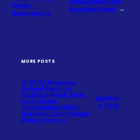
Ketangguhan dan
Warga
Karakter Islami
→
Banyuanyara
MORE POSTS
IAI STIBA Makassar
Perkuat Reputasi
Publikasi Ilmiah: Miliki
Agustus
EnamJurnal
4, 2026
Terakreditasi SINTA,
Nukhbatul Ulum Melaju
Menuju Scopus