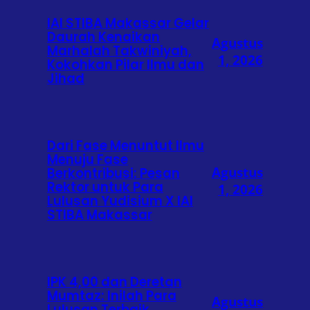
IAI STIBA Makassar Gelar
Daurah Kenaikan
Agustus
Marhalah Takwiniyah,
1, 2026
Kokohkan Pilar Ilmu dan
Jihad
Dari Fase Menuntut Ilmu
Menuju Fase
Agustus
Berkontribusi: Pesan
Rektor untuk Para
1, 2026
Lulusan Yudisium X IAI
STIBA Makassar
IPK 4,00 dan Deretan
Mumtaz: Inilah Para
Agustus
Lulusan Terbaik