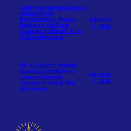
Dari Fase Menuntut Ilmu
Menuju Fase
Agustus
Berkontribusi: Pesan
Rektor untuk Para
1, 2026
Lulusan Yudisium X IAI
STIBA Makassar
IPK 4,00 dan Deretan
Mumtaz: Inilah Para
Agustus
Lulusan Terbaik
1, 2026
Yudisium X IAI STIBA
Makassar