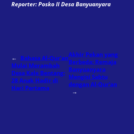
Reporter: Posko II Desa Banyuanyara
Akhir Pekan yang
←
Bahasa Al-Qur’an
Berbeda: Remaja
Mulai Merambah
Banyuanyara
Desa Kale Bentang:
Mengisi Sabtu
28 Anak Hadir di
dengan Al-Qur’an
Hari Pertama
→