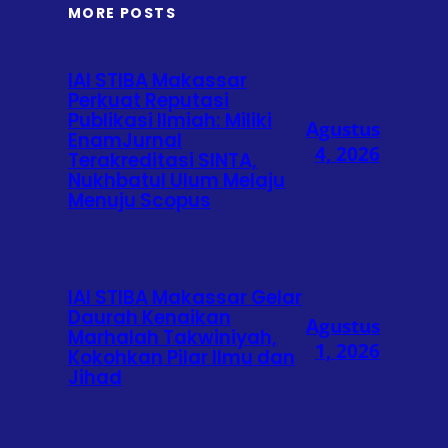
MORE POSTS
IAI STIBA Makassar
Perkuat Reputasi
Publikasi Ilmiah: Miliki
Agustus
EnamJurnal
4, 2026
Terakreditasi SINTA,
Nukhbatul Ulum Melaju
Menuju Scopus
IAI STIBA Makassar Gelar
Daurah Kenaikan
Agustus
Marhalah Takwiniyah,
1, 2026
Kokohkan Pilar Ilmu dan
Jihad