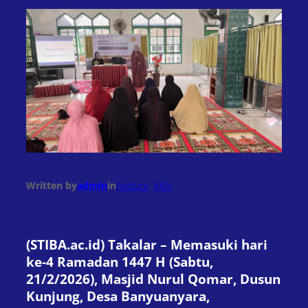
Written by
admin
in
Feature
, 
KKN
(STIBA.ac.id) Takalar – Memasuki hari
ke-4 Ramadan 1447 H (Sabtu,
21/2/2026), Masjid Nurul Qomar, Dusun
Kunjung, Desa Banyuanyara,