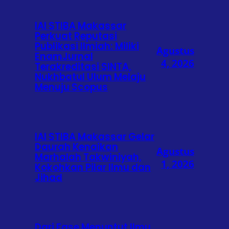
IAI STIBA Makassar
Perkuat Reputasi
Publikasi Ilmiah: Miliki
Agustus
EnamJurnal
4, 2026
Terakreditasi SINTA,
Nukhbatul Ulum Melaju
Menuju Scopus
IAI STIBA Makassar Gelar
Daurah Kenaikan
Agustus
Marhalah Takwiniyah,
1, 2026
Kokohkan Pilar Ilmu dan
Jihad
Dari Fase Menuntut Ilmu