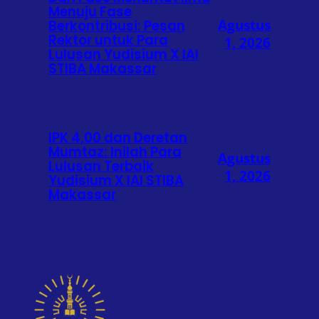
Menuju Fase
Agustus
Berkontribusi: Pesan
Rektor untuk Para
1, 2026
Lulusan Yudisium X IAI
STIBA Makassar
IPK 4,00 dan Deretan
Mumtaz: Inilah Para
Agustus
Lulusan Terbaik
1, 2026
Yudisium X IAI STIBA
Makassar