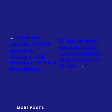
←
Enam Hari
50 Mushaf untuk
Sepekan, 60 Anak
Generasi Qur’ani
Semangat:
Tamasaju: Hadiah
Mahasiswi KKN
yang Nilainya Tak
Hidupkan TK/TPA di
Ternilai
→
Bontolebang
MORE POSTS