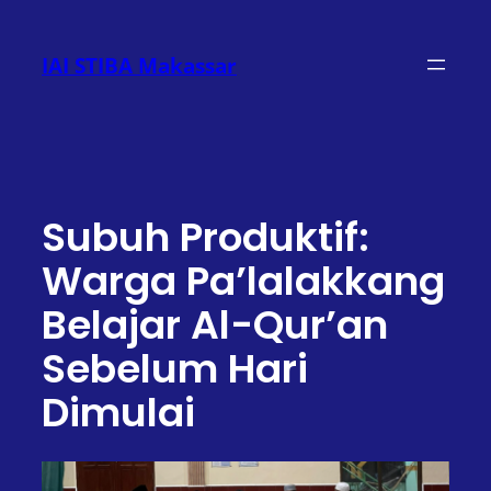
Lewati
ke
IAI STIBA Makassar
konten
Subuh Produktif:
Warga Pa’lalakkang
Belajar Al-Qur’an
Sebelum Hari
Dimulai