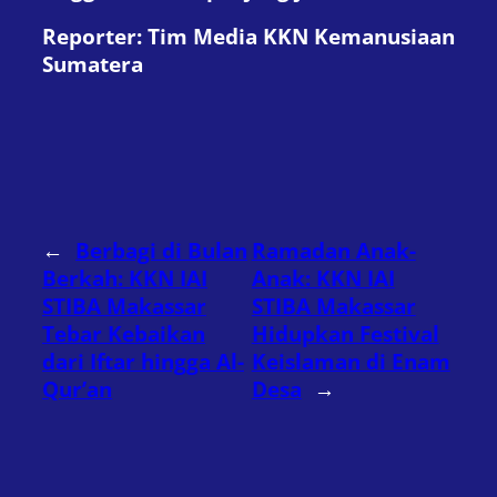
Reporter: Tim Media KKN Kemanusiaan
Sumatera
←
Berbagi di Bulan
Ramadan Anak-
Berkah: KKN IAI
Anak: KKN IAI
STIBA Makassar
STIBA Makassar
Tebar Kebaikan
Hidupkan Festival
dari Iftar hingga Al-
Keislaman di Enam
Qur’an
Desa
→