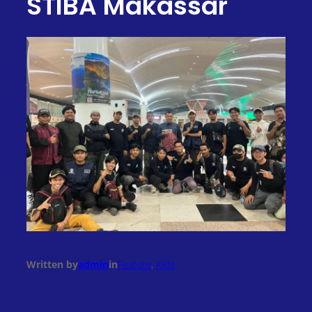
STIBA Makassar
Written by
admin
in
Feature
, 
KKN