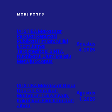
MORE POSTS
IAI STIBA Makassar
Perkuat Reputasi
Publikasi Ilmiah: Miliki
Agustus
EnamJurnal
4, 2026
Terakreditasi SINTA,
Nukhbatul Ulum Melaju
Menuju Scopus
IAI STIBA Makassar Gelar
Daurah Kenaikan
Agustus
Marhalah Takwiniyah,
1, 2026
Kokohkan Pilar Ilmu dan
Jihad