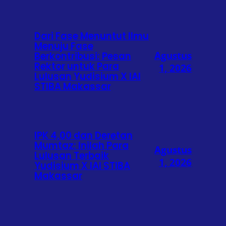
Dari Fase Menuntut Ilmu
Menuju Fase
Agustus
Berkontribusi: Pesan
Rektor untuk Para
1, 2026
Lulusan Yudisium X IAI
STIBA Makassar
IPK 4,00 dan Deretan
Mumtaz: Inilah Para
Agustus
Lulusan Terbaik
1, 2026
Yudisium X IAI STIBA
Makassar