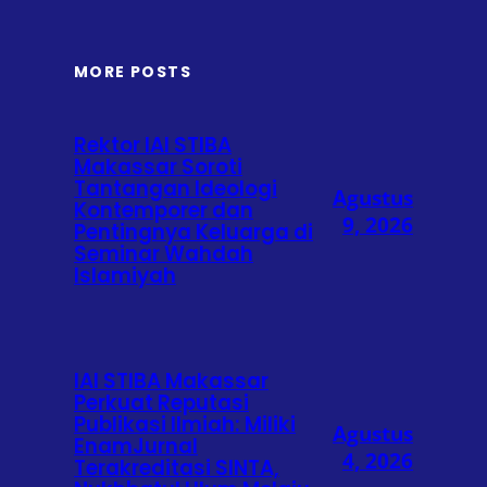
MORE POSTS
Rektor IAI STIBA
Makassar Soroti
Tantangan Ideologi
Agustus
Kontemporer dan
9, 2026
Pentingnya Keluarga di
Seminar Wahdah
Islamiyah
IAI STIBA Makassar
Perkuat Reputasi
Publikasi Ilmiah: Miliki
Agustus
EnamJurnal
4, 2026
Terakreditasi SINTA,