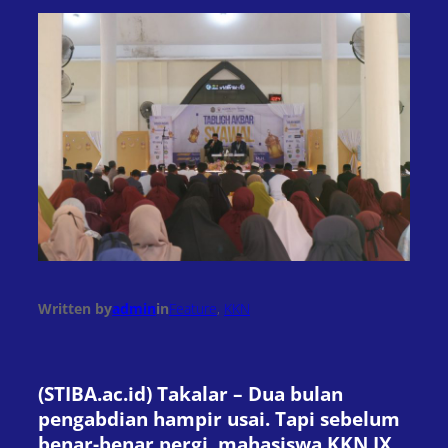
Written by
admin
in
Feature
, 
KKN
(STIBA.ac.id) Takalar – Dua bulan
pengabdian hampir usai. Tapi sebelum
benar-benar pergi, mahasiswa KKN IX