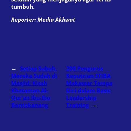
tumbuh.
Reporter: Media Akhwat
←
Setiap Subuh,
200 Pengurus
Mereka Sudah di
Keputrian STIBA
Masjid: Kisah
Makassar Tempa
Khataman Al-
Diri dalam Basic
Qur’an Ibu-Ibu
Leadership
Bontokanang
Training
→