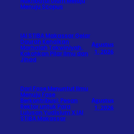
Nukhbatul Ulum Melaju
Menuju Scopus
IAI STIBA Makassar Gelar
Daurah Kenaikan
Agustus
Marhalah Takwiniyah,
1, 2026
Kokohkan Pilar Ilmu dan
Jihad
Dari Fase Menuntut Ilmu
Menuju Fase
Agustus
Berkontribusi: Pesan
Rektor untuk Para
1, 2026
Lulusan Yudisium X IAI
STIBA Makassar