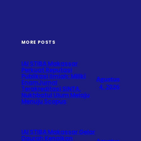
MORE POSTS
IAI STIBA Makassar
Perkuat Reputasi
Publikasi Ilmiah: Miliki
Agustus
EnamJurnal
4, 2026
Terakreditasi SINTA,
Nukhbatul Ulum Melaju
Menuju Scopus
IAI STIBA Makassar Gelar
Daurah Kenaikan
Agustus