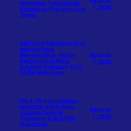
Marhalah Takwiniyah,
1, 2026
Kokohkan Pilar Ilmu dan
Jihad
Dari Fase Menuntut Ilmu
Menuju Fase
Agustus
Berkontribusi: Pesan
Rektor untuk Para
1, 2026
Lulusan Yudisium X IAI
STIBA Makassar
IPK 4,00 dan Deretan
Mumtaz: Inilah Para
Agustus
Lulusan Terbaik
1, 2026
Yudisium X IAI STIBA
Makassar