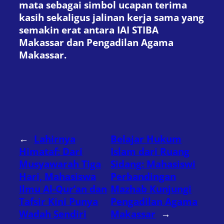
mata sebagai simbol ucapan terima
kasih sekaligus jalinan kerja sama yang
semakin erat antara IAI STIBA
Makassar dan Pengadilan Agama
Makassar.
←
Lahirnya
Belajar Hukum
Himataf: Dari
Islam dari Ruang
Musyawarah Tiga
Sidang: Mahasiswi
Hari, Mahasiswa
Perbandingan
Ilmu Al-Qur’an dan
Mazhab Kunjungi
Tafsir Kini Punya
Pengadilan Agama
Wadah Sendiri
Makassar
→