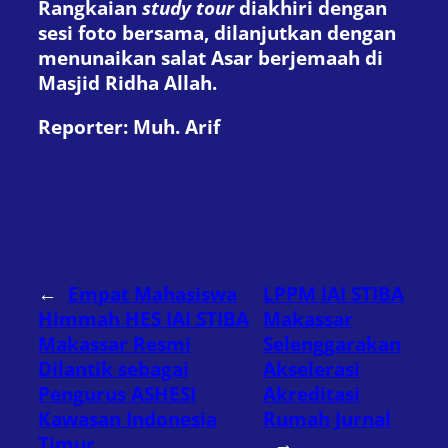
Rangkaian
study tour
diakhiri dengan
sesi foto bersama, dilanjutkan dengan
menunaikan salat Asar berjemaah di
Masjid Ridha Allah.
Reporter: Muh. Arif
←
Empat Mahasiswa
LPPM IAI STIBA
Himmah HES IAI STIBA
Makassar
Makassar Resmi
Selenggarakan
Dilantik sebagai
Akselerasi
Pengurus ASHESI
Akreditasi
Kawasan Indonesia
Rumah Jurnal
Timur
→