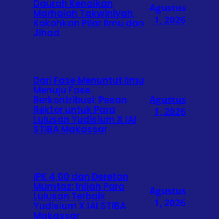
Daurah Kenaikan
Agustus
Marhalah Takwiniyah,
1, 2026
Kokohkan Pilar Ilmu dan
Jihad
Dari Fase Menuntut Ilmu
Menuju Fase
Agustus
Berkontribusi: Pesan
Rektor untuk Para
1, 2026
Lulusan Yudisium X IAI
STIBA Makassar
IPK 4,00 dan Deretan
Mumtaz: Inilah Para
Agustus
Lulusan Terbaik
1, 2026
Yudisium X IAI STIBA
Makassar