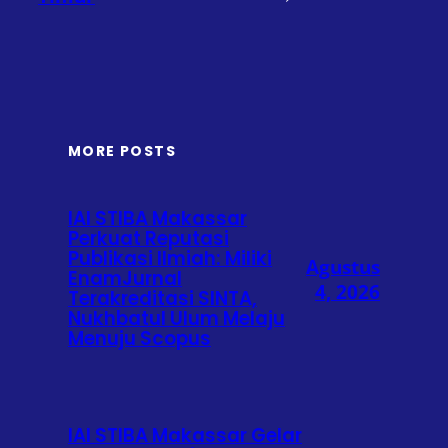
MORE POSTS
IAI STIBA Makassar
Perkuat Reputasi
Publikasi Ilmiah: Miliki
Agustus
EnamJurnal
4, 2026
Terakreditasi SINTA,
Nukhbatul Ulum Melaju
Menuju Scopus
IAI STIBA Makassar Gelar