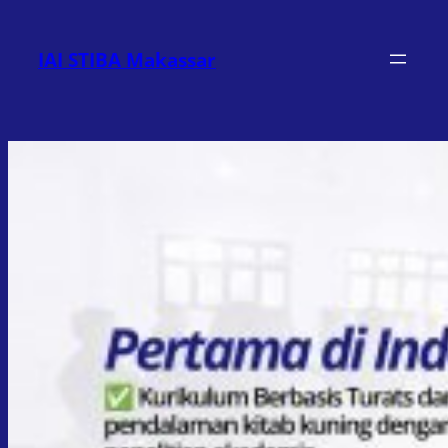
Lewati
ke
IAI STIBA Makassar
konten