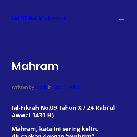
Lewati
ke
IAI STIBA Makassar
konten
Mahram
Written by
admin
in
Buletin al-Fikrah
(al-Fikrah No.09 Tahun X / 24 Rabi’ul
Awwal 1430 H)
Mahram, kata ini sering keliru
diucapkan dengan “muhrim”.