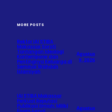
MORE POSTS
Rektor IAI STIBA
Makassar Soroti
Tantangan Ideologi
Agustus
Kontemporer dan
9, 2026
Pentingnya Keluarga di
Seminar Wahdah
Islamiyah
IAI STIBA Makassar
Perkuat Reputasi
Publikasi Ilmiah: Miliki
Agustus
EnamJurnal