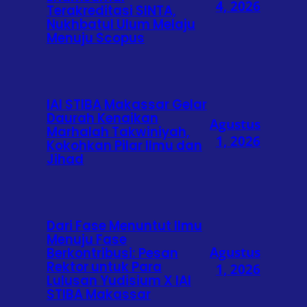
4, 2026
Terakreditasi SINTA,
Nukhbatul Ulum Melaju
Menuju Scopus
IAI STIBA Makassar Gelar
Daurah Kenaikan
Agustus
Marhalah Takwiniyah,
1, 2026
Kokohkan Pilar Ilmu dan
Jihad
Dari Fase Menuntut Ilmu
Menuju Fase
Agustus
Berkontribusi: Pesan
Rektor untuk Para
1, 2026
Lulusan Yudisium X IAI
STIBA Makassar