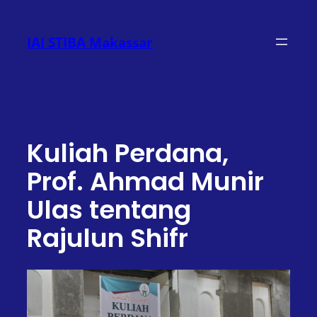
Lewati
ke
IAI STIBA Makassar
konten
Kuliah Perdana,
Prof. Ahmad Munir
Ulas tentang
Rajulun Shifr