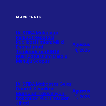
MORE POSTS
IAI STIBA Makassar
Perkuat Reputasi
Publikasi Ilmiah: Miliki
Agustus
EnamJurnal
4, 2026
Terakreditasi SINTA,
Nukhbatul Ulum Melaju
Menuju Scopus
IAI STIBA Makassar Gelar
Daurah Kenaikan
Agustus
Marhalah Takwiniyah,
1, 2026
Kokohkan Pilar Ilmu dan
Jihad