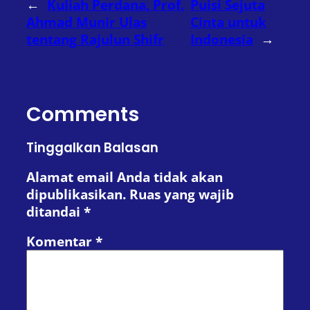
←
Kuliah Perdana, Prof.
Puisi Sejuta
Ahmad Munir Ulas
Cinta untuk
tentang Rajulun Shifr
Indonesia
→
Comments
Tinggalkan Balasan
Alamat email Anda tidak akan
dipublikasikan.
Ruas yang wajib
ditandai
*
Komentar
*