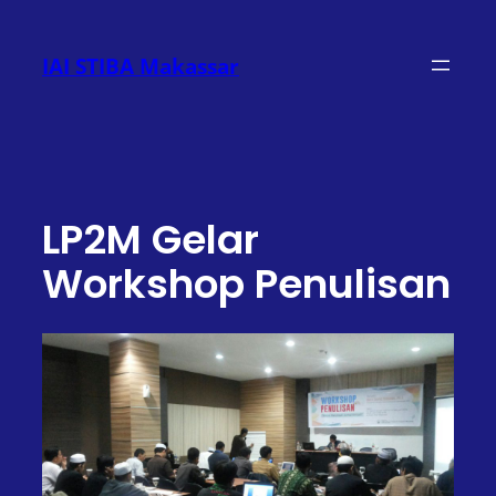
Lewati
ke
IAI STIBA Makassar
konten
LP2M Gelar
Workshop Penulisan