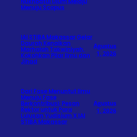
Nukhbatul Ulum Melaju
Menuju Scopus
IAI STIBA Makassar Gelar
Daurah Kenaikan
Agustus
Marhalah Takwiniyah,
1, 2026
Kokohkan Pilar Ilmu dan
Jihad
Dari Fase Menuntut Ilmu
Menuju Fase
Agustus
Berkontribusi: Pesan
Rektor untuk Para
1, 2026
Lulusan Yudisium X IAI
STIBA Makassar