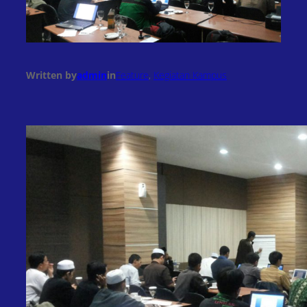
Written by
admin
in
Feature
, 
Kegiatan Kampus