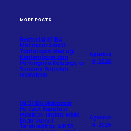
MORE POSTS
Rektor IAI STIBA
Makassar Soroti
Tantangan Ideologi
Agustus
Kontemporer dan
9, 2026
Pentingnya Keluarga di
Seminar Wahdah
Islamiyah
IAI STIBA Makassar
Perkuat Reputasi
Publikasi Ilmiah: Miliki
Agustus
EnamJurnal
4, 2026
Terakreditasi SINTA,