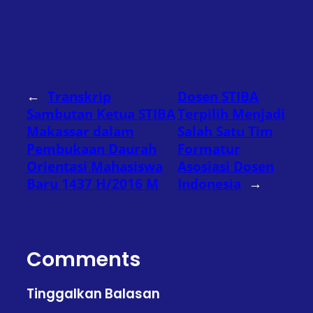
←
Transkrip
Dosen STIBA
Sambutan Ketua STIBA
Terpilih Menjadi
Makassar dalam
Salah Satu Tim
Pembukaan Daurah
Formatur
Orientasi Mahasiswa
Asosiasi Dosen
Baru 1437 H/2016 M
Indonesia
→
Comments
Tinggalkan Balasan