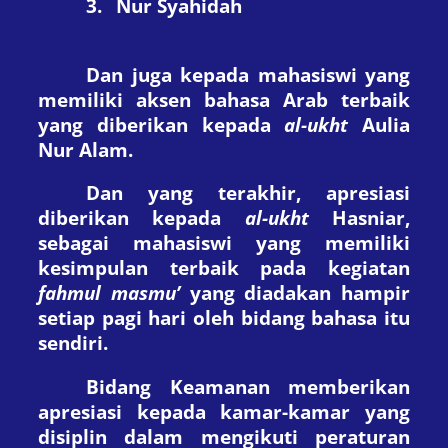
3.
Nur Syahidah
Dan juga kepada mahasiswi yang
memiliki aksen bahasa
A
rab terbaik
yang diberikan kepada
al-ukh
t
Aulia
Nur Alam.
Dan yang terakhir, apresiasi
diberikan kepada
al-ukh
t
Hasniar,
sebagai mahasiswi yang memiliki
kesimpulan terbaik pada kegiatan
fahmul masmu’
yang diadakan hampir
setiap pagi hari oleh bidang bahasa itu
sendiri.
Bidang Keamanan memberikan
apresiasi kepada kamar-kamar yang
disiplin dalam mengikuti peraturan