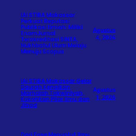
IAI STIBA Makassar
Perkuat Reputasi
Publikasi Ilmiah: Miliki
Agustus
EnamJurnal
4, 2026
Terakreditasi SINTA,
Nukhbatul Ulum Melaju
Menuju Scopus
IAI STIBA Makassar Gelar
Daurah Kenaikan
Agustus
Marhalah Takwiniyah,
1, 2026
Kokohkan Pilar Ilmu dan
Jihad
Dari Fase Menuntut Ilmu