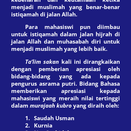
menjadi muslimah yang benar-benar
istiqamah di jalan Allah.
Para mahasiswi pun diimbau
untuk istiqamah dalam jalan hijrah di
jalan Allah dan muhasabah diri untuk
menjadi muslimah yang lebih baik.
Ta’lim sakan
kali ini
dirangkaikan
dengan pemberian apresiasi oleh
bidang-bidang yang ada
ke
pada
p
engurus
a
srama
p
utri. Bi
dang
B
ahasa
memberikan apresiasi kepada
mahasiswi yang meraih nilai tertinggi
dalam
murajaah kubro
yang diraih oleh:
1.
Saudah Usman
2.
Kurnia