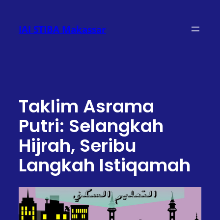
Lewati
ke
IAI STIBA Makassar
konten
Taklim Asrama
Putri: Selangkah
Hijrah, Seribu
Langkah Istiqamah