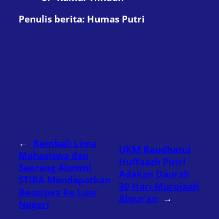
Penulis berita: Humas Putri
←
Kembali Lima
UKM Raudhatul
Mahasiswa dan
Huffaazh Putri
Seorang Alumni
Adakan Daurah
STIBA Mendapatkan
30 Hari Murojaah
Beasiswa ke Luar
Alqur’an
→
Negeri