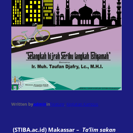
Written by
admin
in
Feature
, 
Kegiatan Kampus
(STIBA.ac.id) Makassar –
Ta’lim sakan