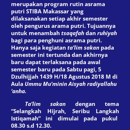
merupakan
program rutin a
srama
p
utri
STIBA Makassar yang
dilaksanakan setiap akhir semester
oleh pengurus arama putri. Tujuannya
untuk menambah
tsaqafah
dan
ruhiyah
bagi para penghuni asrama putri.
Hanya saja kegiatan
ta’lim
sakan
pada
semester ini tertunda dan akhirnya
baru dapat terlaksana pada awal
semester baru pada Sabtu pagi, 5
Dzulhijjah 1439 H/18 Agustus 2018 M di
Aula
Ummu Mu’minin
Aisyah radiyallahu
‘anha.
Ta’lim sakan
dengan tema
“
Selangkah Hijrah, Seribu Langkah
Istiqamah
” ini dimulai pada pukul
08.30 s.d 12.30.