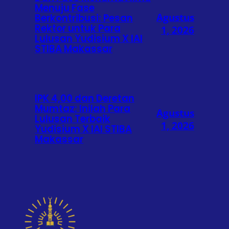
Menuju Fase
Agustus
Berkontribusi: Pesan
Rektor untuk Para
1, 2026
Lulusan Yudisium X IAI
STIBA Makassar
IPK 4,00 dan Deretan
Mumtaz: Inilah Para
Agustus
Lulusan Terbaik
1, 2026
Yudisium X IAI STIBA
Makassar