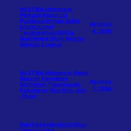
IAI STIBA Makassar
Perkuat Reputasi
Publikasi Ilmiah: Miliki
Agustus
EnamJurnal
4, 2026
Terakreditasi SINTA,
Nukhbatul Ulum Melaju
Menuju Scopus
IAI STIBA Makassar Gelar
Daurah Kenaikan
Agustus
Marhalah Takwiniyah,
1, 2026
Kokohkan Pilar Ilmu dan
Jihad
Dari Fase Menuntut Ilmu
Menuju Fase