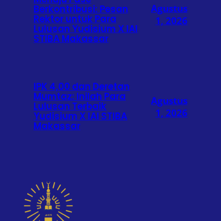
Agustus
Berkontribusi: Pesan
Rektor untuk Para
1, 2026
Lulusan Yudisium X IAI
STIBA Makassar
IPK 4,00 dan Deretan
Mumtaz: Inilah Para
Agustus
Lulusan Terbaik
1, 2026
Yudisium X IAI STIBA
Makassar