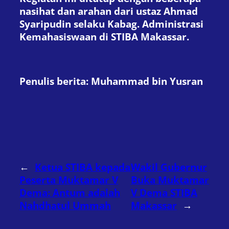
nasihat dan arahan dari ustaz Ahmad
Syaripudin selaku Kabag. Administrasi
Kemahasiswaan di STIBA Makassar.
Penulis berita: Muhammad bin Yusran
←
Ketua STIBA kepada
Wakil Gubernur
Peserta Muktamar V
Buka Muktamar
Dema: Antum adalah
V Dema STIBA
Nahdhatul Ummah
Makassar
→