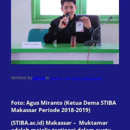
Written by
admin
in
Feature
, 
Kegiatan Mahasiswa
Foto: Agus Miranto (Ketua Dema STIBA
Makassar Periode 2018-2019)
(STIBA.ac.id) Makassar –
Muktamar
adalah majelis tertinggi dalam suatu