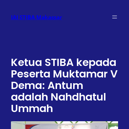
Lewati
ke
IAI STIBA Makassar
konten
Ketua STIBA kepada
Peserta Muktamar V
Dema: Antum
adalah Nahdhatul
Ummah