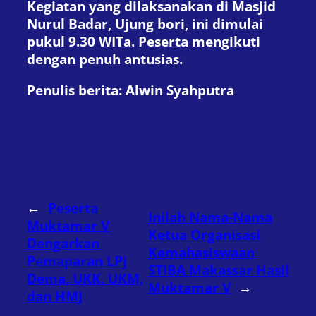
Kegiatan yang dilaksanakan di Masjid
Nurul Badar, Ujung bori, ini dimulai
pukul 9.30 WITa. Peserta mengikuti
dengan penuh antusias.
Penulis berita: Alwin Syahputra
←
Peserta
Inilah Nama-Nama
Muktamar V
Ketua Organisasi
Dengarkan
Kemahasiswaan
Pemaparan LPj
STIBA Makassar Hasil
Dema, UKK, UKM,
Muktamar V
→
dan HMJ