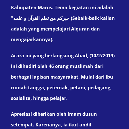
Kabupaten Maros. T
ema
kegiatan ini adalah
(Sebaik-baik kalian
خيركم من تعلم القرآن و علمه”
adalah yang mempelajari Alquran dan
mengajarkannya).
A
cara ini
yang berlangsung
Ahad, (10/2/2019)
ini
dihadiri oleh 46 orang muslimah dari
berbagai lapisan masyarakat. Mulai dari ibu
rumah tangga, peternak, petani, pedagang,
sosialita, hingga pelajar.
Apresiasi diberikan oleh i
mam dusun
setempat
. Karenanya, ia
ikut andil