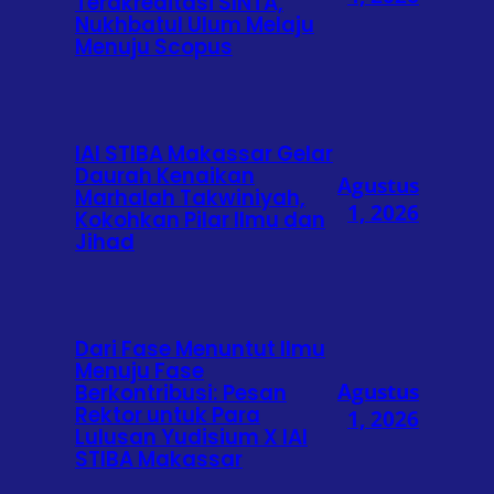
Terakreditasi SINTA,
Nukhbatul Ulum Melaju
Menuju Scopus
IAI STIBA Makassar Gelar
Daurah Kenaikan
Agustus
Marhalah Takwiniyah,
1, 2026
Kokohkan Pilar Ilmu dan
Jihad
Dari Fase Menuntut Ilmu
Menuju Fase
Agustus
Berkontribusi: Pesan
Rektor untuk Para
1, 2026
Lulusan Yudisium X IAI
STIBA Makassar