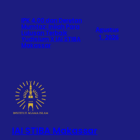
IPK 4,00 dan Deretan
Mumtaz: Inilah Para
Agustus
Lulusan Terbaik
1, 2026
Yudisium X IAI STIBA
Makassar
IAI STIBA Makassar