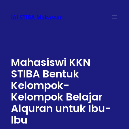
Lewati
ke
IAI STIBA Makassar
konten
Mahasiswi KKN
STIBA Bentuk
Kelompok-
Kelompok Belajar
Alquran untuk Ibu-
Ibu