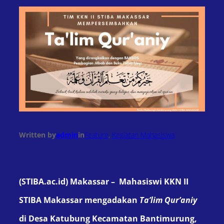
Written by
admin
in
Feature
, 
Kegiatan Mahasiswa
(STIBA.ac.id) Makassar –
Mahasiswi KKN II
STIBA Makassar mengadakan
Ta
’
lim Qur’aniy
di Desa Katubung
Kecamatan Bantimurung,