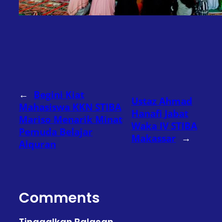
←
Begini Kiat
Ustaz Ahmad
Mahasiswa KKN STIBA
Hanafi Jabat
Mariso Menarik Minat
Waka IV STIBA
Pemuda Belajar
Makassar
→
Alquran
Comments