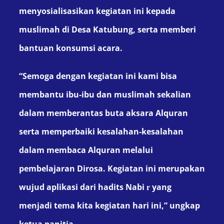
men
y
osialisasikan kegiatan ini kepada
muslimah di Desa Katubung,
serta memberi
bantuan konsumsi
acara.
“Semoga dengan kegiatan ini kami bisa
membantu ibu-ibu dan muslimah sekalian
dalam memberantas buta aksara Alquran
serta
memperbaiki kesalahan-kesalahan
dalam membaca Alquran melalui
pembelajaran D
irosa. K
egiatan ini merupakan
wujud
aplikasi
dari hadits
N
abi
yang
r
menjadi tema kita
kegiatan
hari ini
,
” ungkap
ketua panitia.