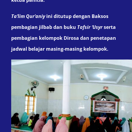
Ta’lim Qur’aniy
ini ditutup dengan Baksos
pembagian jilbab dan buku
T
afsir ‘
U
syr
serta
pembagian kelompok Dirosa
dan penetapan
jadwal belajar masing-masing kelompok
.