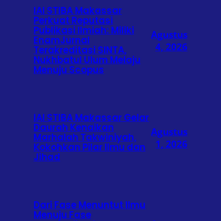
IAI STIBA Makassar
Perkuat Reputasi
Publikasi Ilmiah: Miliki
Agustus
EnamJurnal
4, 2026
Terakreditasi SINTA,
Nukhbatul Ulum Melaju
Menuju Scopus
IAI STIBA Makassar Gelar
Daurah Kenaikan
Agustus
Marhalah Takwiniyah,
1, 2026
Kokohkan Pilar Ilmu dan
Jihad
Dari Fase Menuntut Ilmu
Menuju Fase