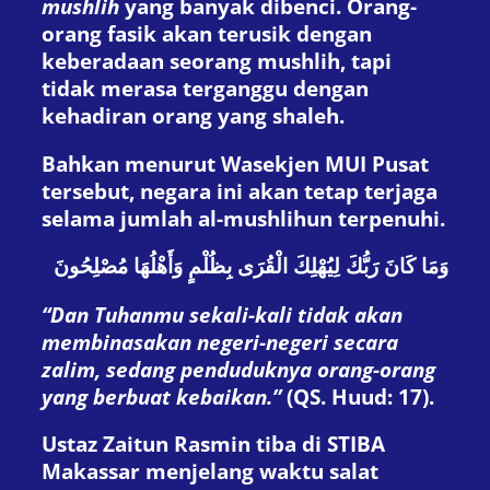
mushlih
yang banyak dibenci. Orang-
orang fasik akan terusik dengan
keberadaan seorang mushlih, tapi
tidak merasa terganggu dengan
kehadiran orang yang shaleh.
Bahkan menurut Wasekjen MUI Pusat
tersebut, negara ini akan tetap terjaga
selama jumlah al-mushlihun terpenuhi.
وَمَا كَانَ رَبُّكَ لِيُهْلِكَ الْقُرَى بِظُلْمٍ وَأَهْلُهَا مُصْلِحُونَ
“Dan Tuhanmu sekali-kali tidak akan
membinasakan negeri-negeri secara
zalim, sedang penduduknya orang-orang
yang berbuat kebaikan.”
(QS. Huud: 17).
Ustaz Zaitun Rasmin tiba di STIBA
Makassar menjelang waktu salat