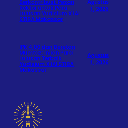
Agustus
Berkontribusi: Pesan
Rektor untuk Para
1, 2026
Lulusan Yudisium X IAI
STIBA Makassar
IPK 4,00 dan Deretan
Mumtaz: Inilah Para
Agustus
Lulusan Terbaik
1, 2026
Yudisium X IAI STIBA
Makassar