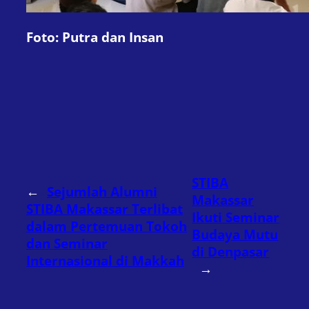
Foto: Putra dan Insan
STIBA
←
Sejumlah Alumni
Makassar
STIBA Makassar Terlibat
Ikuti Seminar
dalam Pertemuan Tokoh
Budaya Mutu
dan Seminar
di Denpasar
Internasional di Makkah
→