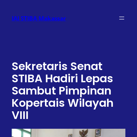
Lewati
ke
IAI STIBA Makassar
konten
Sekretaris Senat
STIBA Hadiri Lepas
Sambut Pimpinan
Kopertais Wilayah
VIII