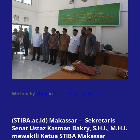
Written by
admin
in
Feature
, 
Kegiatan Dosen
(STIBA.ac.id) Makassar – Sekretaris
Senat Ustaz Kasman Bakry, S.H.I., M.H.I.
mewakili Ketua STIBA Makassar