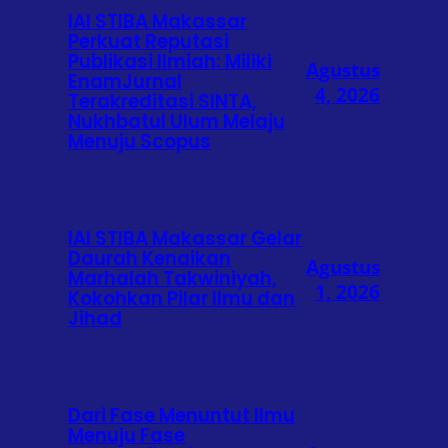
IAI STIBA Makassar
Perkuat Reputasi
Publikasi Ilmiah: Miliki
Agustus
EnamJurnal
4, 2026
Terakreditasi SINTA,
Nukhbatul Ulum Melaju
Menuju Scopus
IAI STIBA Makassar Gelar
Daurah Kenaikan
Agustus
Marhalah Takwiniyah,
1, 2026
Kokohkan Pilar Ilmu dan
Jihad
Dari Fase Menuntut Ilmu
Menuju Fase