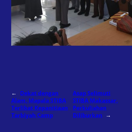
←
Dekat dengan
Asap Selimuti
Alam, Mapala STIBA
STIBA Makassar,
Terlibat Kepanitiaan
Perkuliahan
Tarbiyah Camp
Diliburkan
→