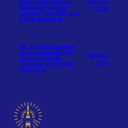
Agustus
Berkontribusi: Pesan
Rektor untuk Para
1, 2026
Lulusan Yudisium X IAI
STIBA Makassar
IPK 4,00 dan Deretan
Mumtaz: Inilah Para
Agustus
Lulusan Terbaik
1, 2026
Yudisium X IAI STIBA
Makassar