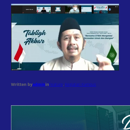
Written by
admin
in
Feature
, 
Kegiatan Kampus