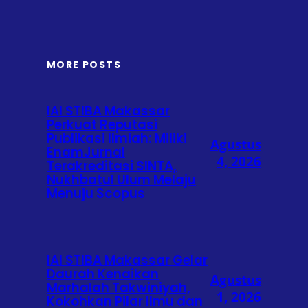
MORE POSTS
IAI STIBA Makassar
Perkuat Reputasi
Publikasi Ilmiah: Miliki
Agustus
EnamJurnal
4, 2026
Terakreditasi SINTA,
Nukhbatul Ulum Melaju
Menuju Scopus
IAI STIBA Makassar Gelar
Daurah Kenaikan
Agustus
Marhalah Takwiniyah,
1, 2026
Kokohkan Pilar Ilmu dan