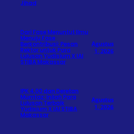
Jihad
Dari Fase Menuntut Ilmu
Menuju Fase
Agustus
Berkontribusi: Pesan
Rektor untuk Para
1, 2026
Lulusan Yudisium X IAI
STIBA Makassar
IPK 4,00 dan Deretan
Mumtaz: Inilah Para
Agustus
Lulusan Terbaik
1, 2026
Yudisium X IAI STIBA
Makassar