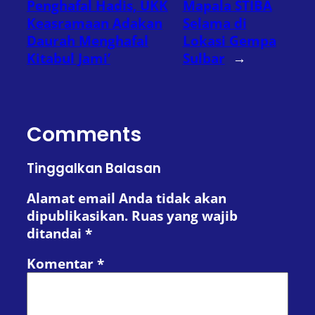
Penghafal Hadis, UKK
Mapala STIBA
Keasramaan Adakan
Selama di
Daurah Menghafal
Lokasi Gempa
Kitabul Jami’
Sulbar
→
Comments
Tinggalkan Balasan
Alamat email Anda tidak akan
dipublikasikan.
Ruas yang wajib
ditandai
*
Komentar
*