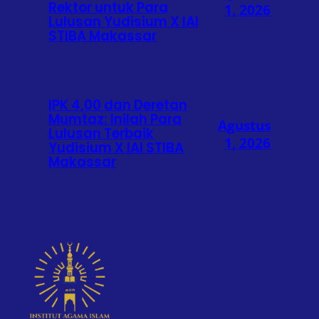
Rektor untuk Para
1, 2026
Lulusan Yudisium X IAI
STIBA Makassar
IPK 4,00 dan Deretan
Mumtaz: Inilah Para
Agustus
Lulusan Terbaik
1, 2026
Yudisium X IAI STIBA
Makassar