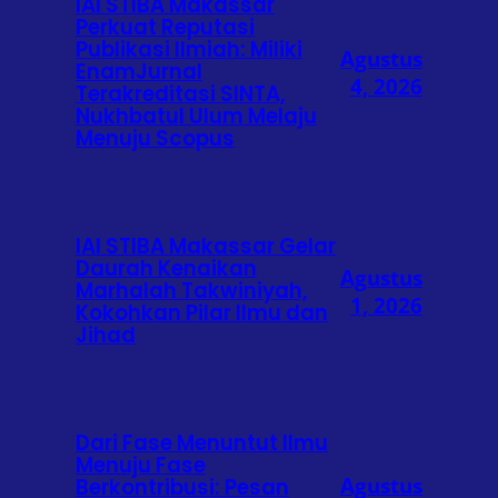
IAI STIBA Makassar
Perkuat Reputasi
Publikasi Ilmiah: Miliki
Agustus
EnamJurnal
4, 2026
Terakreditasi SINTA,
Nukhbatul Ulum Melaju
Menuju Scopus
IAI STIBA Makassar Gelar
Daurah Kenaikan
Agustus
Marhalah Takwiniyah,
1, 2026
Kokohkan Pilar Ilmu dan
Jihad
Dari Fase Menuntut Ilmu
Menuju Fase
Agustus
Berkontribusi: Pesan