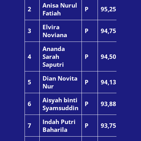
Anisa Nurul
2
P
95,25
Fatiah
Elvira
3
P
94,75
Noviana
Ananda
4
Sarah
P
94,50
Saputri
Dian Novita
5
P
94,13
Nur
Aisyah binti
6
P
93,88
Syamsuddin
Indah Putri
7
P
93,75
Baharila