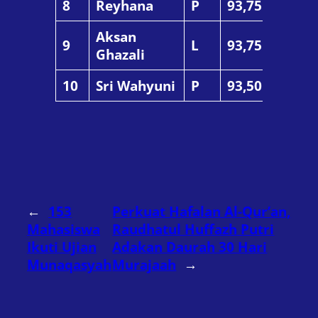
8
Reyhana
P
93,75
Aksan
9
L
93,75
Ghazali
10
Sri Wahyuni
P
93,50
←
153
Perkuat Hafalan Al-Qur’an,
Mahasiswa
Raudhatul Huffazh Putri
Ikuti Ujian
Adakan Daurah 30 Hari
Munaqasyah
Murajaah
→