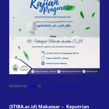
Written by
admin
in
Feature
, 
Kegiatan Mahasiswa
(STIBA.ac.id) Makassar – Keputrian