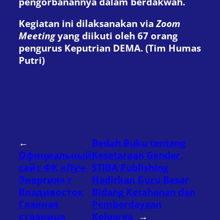
pengorbanannya dalam berdakwah.
Kegiatan ini dilaksanakan via
Zoom
Meeting
yang diikuti oleh 67 orang
pengurus Keputrian DEMA. (Tim Humas
Putri)
←
Bedah Buku tentang
Официальный
Kesetaraan Gender,
сайт ФК «Луч-
STIBA Publishing
Энергия» г
Hadirkan Guru Besar
Владивосток
Bidang Ketahanan dan
Главная
Pemberdayaan
страница
Keluarga
→