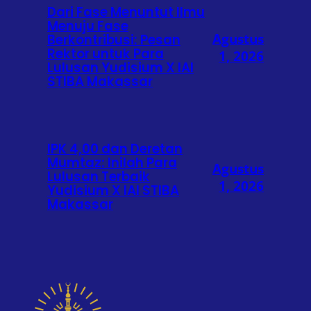
Dari Fase Menuntut Ilmu
Menuju Fase
Agustus
Berkontribusi: Pesan
Rektor untuk Para
1, 2026
Lulusan Yudisium X IAI
STIBA Makassar
IPK 4,00 dan Deretan
Mumtaz: Inilah Para
Agustus
Lulusan Terbaik
1, 2026
Yudisium X IAI STIBA
Makassar