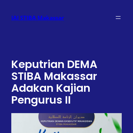
Lewati
ke
IAI STIBA Makassar
konten
Keputrian DEMA
STIBA Makassar
Adakan Kajian
Pengurus II