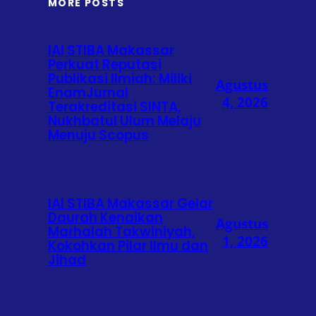
MORE POSTS
IAI STIBA Makassar
Perkuat Reputasi
Publikasi Ilmiah: Miliki
Agustus
EnamJurnal
4, 2026
Terakreditasi SINTA,
Nukhbatul Ulum Melaju
Menuju Scopus
IAI STIBA Makassar Gelar
Daurah Kenaikan
Agustus
Marhalah Takwiniyah,
1, 2026
Kokohkan Pilar Ilmu dan
Jihad