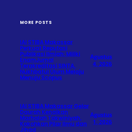
MORE POSTS
IAI STIBA Makassar
Perkuat Reputasi
Publikasi Ilmiah: Miliki
Agustus
EnamJurnal
4, 2026
Terakreditasi SINTA,
Nukhbatul Ulum Melaju
Menuju Scopus
IAI STIBA Makassar Gelar
Daurah Kenaikan
Agustus
Marhalah Takwiniyah,
1, 2026
Kokohkan Pilar Ilmu dan
Jihad