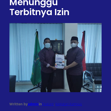
Menunggu
Terbitnya Izin
Written by
admin
in
Feature
, 
Kegiatan Kampus