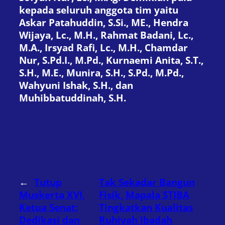
kepada seluruh anggota tim yaitu
Askar Patahuddin, S.Si., ME., Hendra
Wijaya, Lc., M.H., Rahmat Badani, Lc.,
M.A., Irsyad Rafi, Lc., M.H., Chamdar
Nur, S.Pd.I., M.Pd., Kurnaemi Anita, S.T.,
S.H., M.E., Munira, S.H., S.Pd., M.Pd.,
Wahyuni Ishak, S.H., dan
Muhibbatuddinah, S.H.
←
Tutup
Tak Sekadar Bangun
Muskerta XVI,
Fisik, Mapala STIBA
Ketua Senat:
Tingkatkan Kualitas
Dedikasi dan
Ruhiyah Ibadah