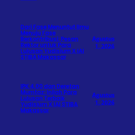
Dari Fase Menuntut Ilmu
Menuju Fase
Agustus
Berkontribusi: Pesan
Rektor untuk Para
1, 2026
Lulusan Yudisium X IAI
STIBA Makassar
IPK 4,00 dan Deretan
Mumtaz: Inilah Para
Agustus
Lulusan Terbaik
1, 2026
Yudisium X IAI STIBA
Makassar