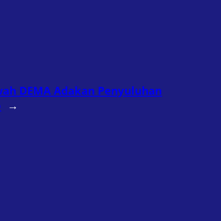
ah DEMA Adakan Penyuluhan
b
→