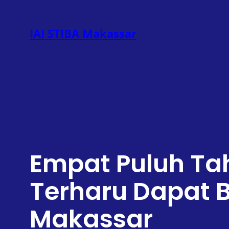
Lewati
ke
IAI STIBA Makassar
konten
Empat Puluh Tah
Terharu Dapat 
Makassar