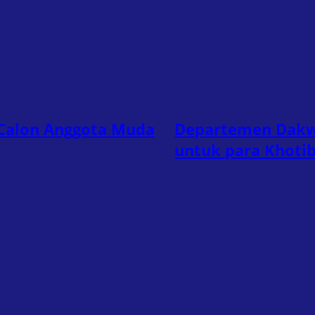
Calon Anggota Muda
Departemen Dakw
untuk para Khoti