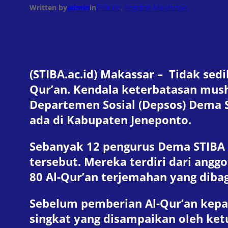
Written by
admin
in
Feature
, 
Kegiatan Mahasiswa
(STIBA.ac.id) Makassar – Tidak sedi
Qur’an. Kendala keterbatasan mush
Departemen Sosial (Depsos) Dema 
ada di Kabupaten Jeneponto.
Sebanyak 12 pengurus Dema STIBA M
tersebut. Mereka terdiri dari angg
80 Al-Qur’an terjemahan yang diba
Sebelum pemberian Al-Qur’an kepad
singkat yang disampaikan oleh ke