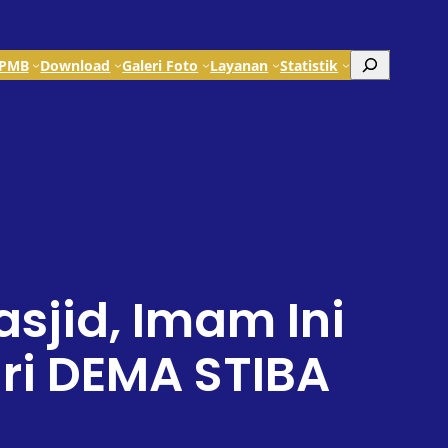
Search
PMB
Download
Galeri Foto
Layanan
Statistik
sjid, Imam Ini
ri DEMA STIBA