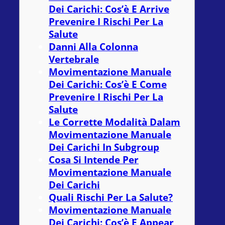
Dei Carichi: Cos’è E Arrive
Prevenire I Rischi Per La
Salute
Danni Alla Colonna
Vertebrale
Movimentazione Manuale
Dei Carichi: Cos’è E Come
Prevenire I Rischi Per La
Salute
Le Corrette Modalità Dalam
Movimentazione Manuale
Dei Carichi In Subgroup
Cosa Si Intende Per
Movimentazione Manuale
Dei Carichi
Quali Rischi Per La Salute?
Movimentazione Manuale
Dei Carichi: Cos’è E Appear