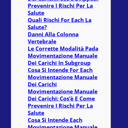
Prevenire I Rischi Per La
Salute
Quali Rischi For Each La
Salute?
Danni Alla Colonna
Vertebrale
Le Corrette Modalità Pada
Movimentazione Manuale
Dei Carichi In Subgroup
Cosa Si Intende For Each
Movimentazione Manuale
Dei Carichi
Movimentazione Manuale
Dei Carichi: Cos’è E Come
Prevenire I Rischi Per La
Salute
Cosa Si Intende Each
Movimentazione Manuale