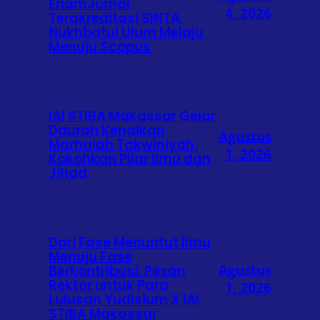
EnamJurnal
4, 2026
Terakreditasi SINTA,
Nukhbatul Ulum Melaju
Menuju Scopus
IAI STIBA Makassar Gelar
Daurah Kenaikan
Agustus
Marhalah Takwiniyah,
1, 2026
Kokohkan Pilar Ilmu dan
Jihad
Dari Fase Menuntut Ilmu
Menuju Fase
Agustus
Berkontribusi: Pesan
Rektor untuk Para
1, 2026
Lulusan Yudisium X IAI
STIBA Makassar