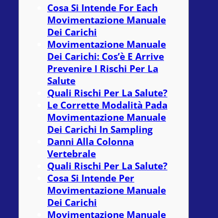
Cosa Si Intende For Each
Movimentazione Manuale
Dei Carichi
Movimentazione Manuale
Dei Carichi: Cos’è E Arrive
Prevenire I Rischi Per La
Salute
Quali Rischi Per La Salute?
Le Corrette Modalità Pada
Movimentazione Manuale
Dei Carichi In Sampling
Danni Alla Colonna
Vertebrale
Quali Rischi Per La Salute?
Cosa Si Intende Per
Movimentazione Manuale
Dei Carichi
Movimentazione Manuale