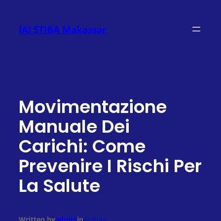
Lewati
ke
IAI STIBA Makassar
konten
Movimentazione
Manuale Dei
Carichi: Come
Prevenire I Rischi Per
La Salute
Written by
admin
in
Feature