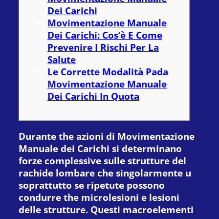
Dei Carichi
Movimentazione Manuale
Dei Carichi: Cos’è E Come
Prevenire I Rischi Per La
Salute
Le Corrette Modalità Pada
Movimentazione Manuale
Dei Carichi In Quota
Durante the azioni di Movimentazione
Manuale dei Carichi si determinano
forze complessive sulle strutture del
rachide lombare che singolarmente u
soprattutto se ripetute possono
condurre the microlesioni e lesioni
delle strutture. Questi macroelementi