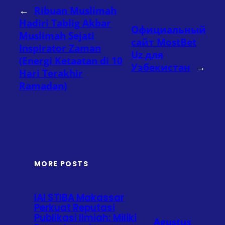
←
Ribuan Muslimah
Hadiri Tablig Akbar
Официальный
Muslimah Sejati
сайт MostBet
Inspirator Zaman
Uz для
(Energi Ketaatan di 10
Узбекистан
→
Hari Terakhir
Ramadan)
MORE POSTS
IAI STIBA Makassar
Perkuat Reputasi
Publikasi Ilmiah: Miliki
Agustus