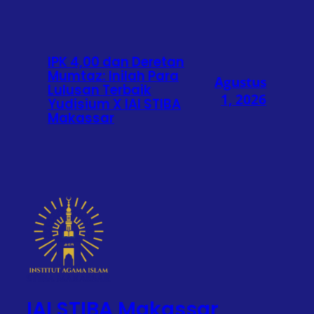
IPK 4,00 dan Deretan
Mumtaz: Inilah Para
Agustus
Lulusan Terbaik
1, 2026
Yudisium X IAI STIBA
Makassar
IAI STIBA Makassar