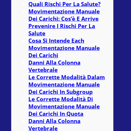
Quali Rischi Per La Salute?
Movimentazione Manuale
Dei Carichi: Cos’è E Arrive
Prevenire I Rischi Per La
Salute
Cosa Si Intende Each
Movimentazione Manuale
Dei Carichi
Danni Alla Colonna
Vertebrale
Le Corrette Modalità Dalam
Movimentazione Manuale
Dei Carichi In Subgroup
Le Corrette Modalità Di
Movimentazione Manuale
Dei Carichi In Quota
Danni Alla Colonna
Vertebrale