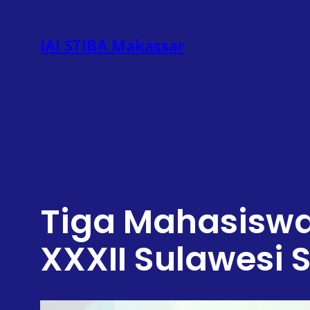
Lewati
ke
IAI STIBA Makassar
konten
Tiga Mahasiswa
XXXII Sulawesi 