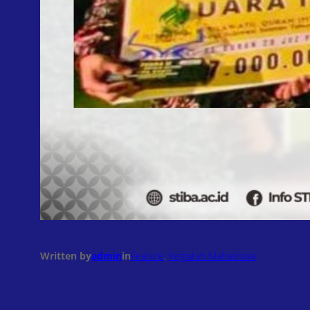
Written by
admin
in
Feature
, 
Kegiatan Mahasiswa