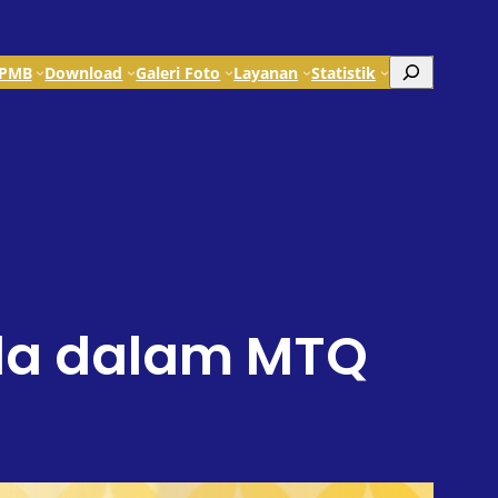
Search
PMB
Download
Galeri Foto
Layanan
Statistik
ala dalam MTQ