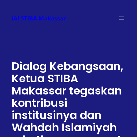
Lewati
ke
IAI STIBA Makassar
konten
Dialog Kebangsaan,
Ketua STIBA
Makassar tegaskan
kontribusi
institusinya dan
Wahdah Islamiyah