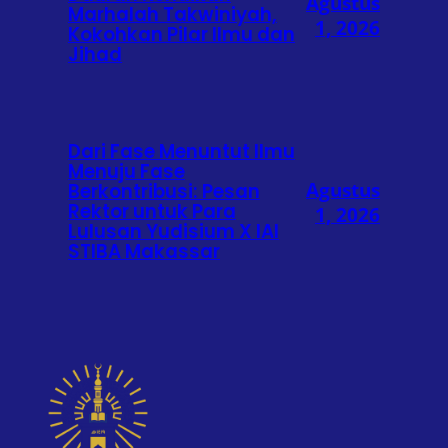
Agustus
Marhalah Takwiniyah,
1, 2026
Kokohkan Pilar Ilmu dan
Jihad
Dari Fase Menuntut Ilmu
Menuju Fase
Agustus
Berkontribusi: Pesan
Rektor untuk Para
1, 2026
Lulusan Yudisium X IAI
STIBA Makassar