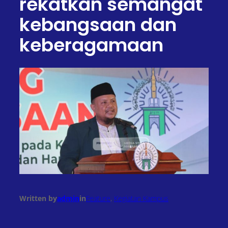
rekatkan semangat
kebangsaan dan
keberagamaan
Written by
admin
in
Feature
, 
Kegiatan Kampus