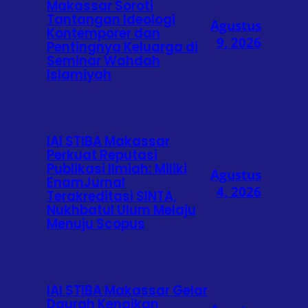
Makassar Soroti
Tantangan Ideologi
Agustus
Kontemporer dan
9, 2026
Pentingnya Keluarga di
Seminar Wahdah
Islamiyah
IAI STIBA Makassar
Perkuat Reputasi
Publikasi Ilmiah: Miliki
Agustus
EnamJurnal
4, 2026
Terakreditasi SINTA,
Nukhbatul Ulum Melaju
Menuju Scopus
IAI STIBA Makassar Gelar
Daurah Kenaikan