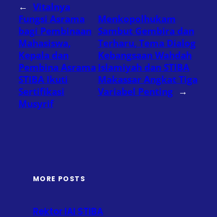
←
Vitalnya
Fungsi Asrama
Menkopolhukam
bagi Pembinaan
Sambut Gembira dan
Mahasiswa,
Terharu, Tema Dialog
Kepala dan
Kebangsaan Wahdah
Pembina Asrama
Islamiyah dan STIBA
STIBA Ikuti
Makassar Angkat Tiga
Sertifikasi
Variabel Penting
→
Musyrif
MORE POSTS
Rektor IAI STIBA