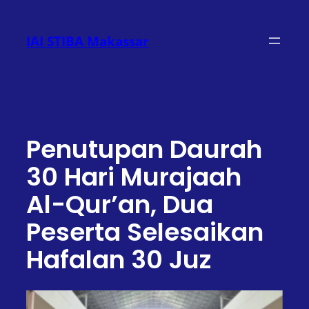
Lewati
ke
IAI STIBA Makassar
konten
Penutupan Daurah
30 Hari Murajaah
Al-Qur’an, Dua
Peserta Selesaikan
Hafalan 30 Juz