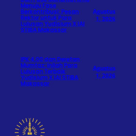
Menuju Fase
Agustus
Berkontribusi: Pesan
Rektor untuk Para
1, 2026
Lulusan Yudisium X IAI
STIBA Makassar
IPK 4,00 dan Deretan
Mumtaz: Inilah Para
Agustus
Lulusan Terbaik
1, 2026
Yudisium X IAI STIBA
Makassar