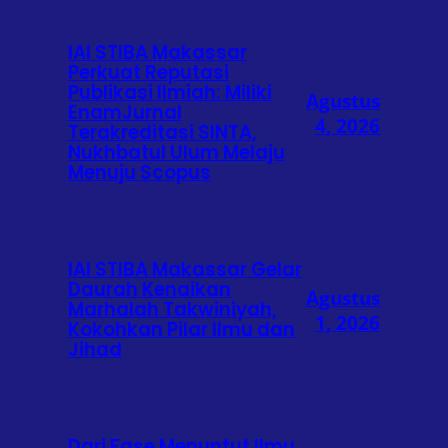
IAI STIBA Makassar
Perkuat Reputasi
Publikasi Ilmiah: Miliki
Agustus
EnamJurnal
4, 2026
Terakreditasi SINTA,
Nukhbatul Ulum Melaju
Menuju Scopus
IAI STIBA Makassar Gelar
Daurah Kenaikan
Agustus
Marhalah Takwiniyah,
1, 2026
Kokohkan Pilar Ilmu dan
Jihad
Dari Fase Menuntut Ilmu