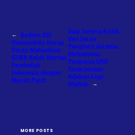
Siap Terima Kritik
←
Kodam XIV
dan Saran
Hasanuddin Harap
Penghuni Asrama
Peran Mahasiswa
Mahasiswa,
STIBA Kelak Warnai
Pengurus UKK
Penduduk
Keasramaan
Indonesia dengan
Adakan Liqa’
Merah Putih
Maftuh
→
MORE POSTS