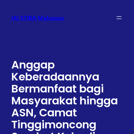
Lewati
ke
IAI STIBA Makassar
konten
Anggap
Keberadaannya
Bermanfaat bagi
Masyarakat hingga
ASN, Camat
Tinggimoncong