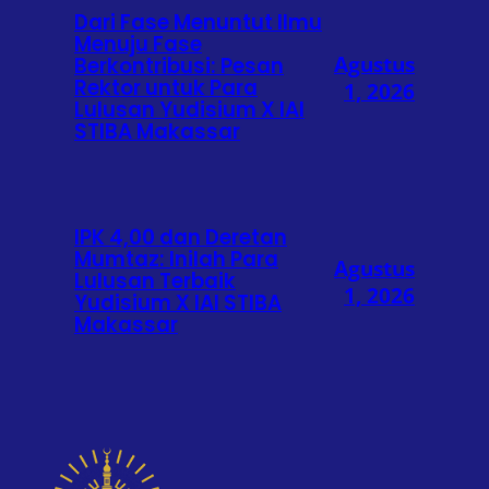
Dari Fase Menuntut Ilmu
Menuju Fase
Agustus
Berkontribusi: Pesan
Rektor untuk Para
1, 2026
Lulusan Yudisium X IAI
STIBA Makassar
IPK 4,00 dan Deretan
Mumtaz: Inilah Para
Agustus
Lulusan Terbaik
1, 2026
Yudisium X IAI STIBA
Makassar