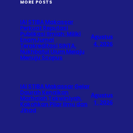
MORE POSTS
IAI STIBA Makassar
Perkuat Reputasi
Publikasi Ilmiah: Miliki
Agustus
EnamJurnal
4, 2026
Terakreditasi SINTA,
Nukhbatul Ulum Melaju
Menuju Scopus
IAI STIBA Makassar Gelar
Daurah Kenaikan
Agustus
Marhalah Takwiniyah,
1, 2026
Kokohkan Pilar Ilmu dan
Jihad