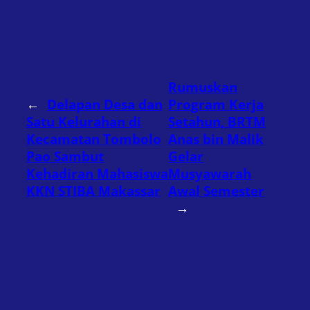
Rumuskan
←
Delapan Desa dan
Program Kerja
Satu Kelurahan di
Setahun, BRTM
Kecamatan Tombolo
Anas bin Malik
Pao Sambut
Gelar
Kehadiran Mahasiswa
Musyawarah
KKN STIBA Makassar
Awal Semester
→