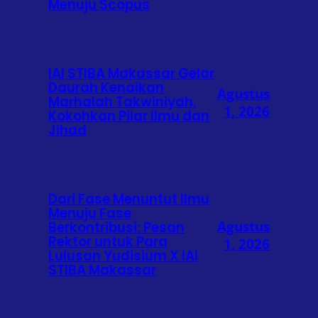
Menuju Scopus
IAI STIBA Makassar Gelar
Daurah Kenaikan
Agustus
Marhalah Takwiniyah,
1, 2026
Kokohkan Pilar Ilmu dan
Jihad
Dari Fase Menuntut Ilmu
Menuju Fase
Agustus
Berkontribusi: Pesan
Rektor untuk Para
1, 2026
Lulusan Yudisium X IAI
STIBA Makassar