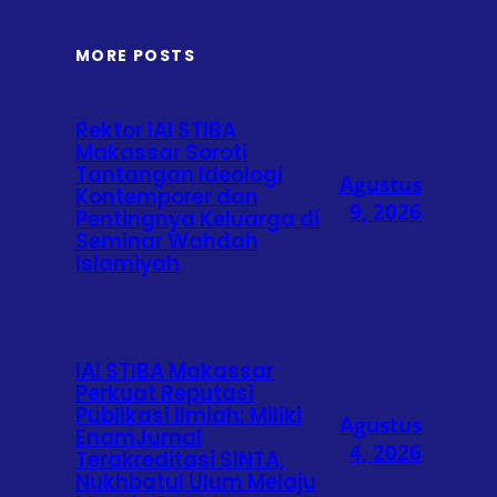
MORE POSTS
Rektor IAI STIBA
Makassar Soroti
Tantangan Ideologi
Agustus
Kontemporer dan
9, 2026
Pentingnya Keluarga di
Seminar Wahdah
Islamiyah
IAI STIBA Makassar
Perkuat Reputasi
Publikasi Ilmiah: Miliki
Agustus
EnamJurnal
4, 2026
Terakreditasi SINTA,
Nukhbatul Ulum Melaju