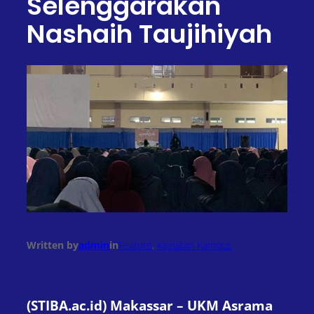
Selenggarakan
Nashaih Taujihiyah
Written by
admin
in
Feature
, 
Kegiatan Kampus
(STIBA.ac.id) Makassar – UKM Asrama