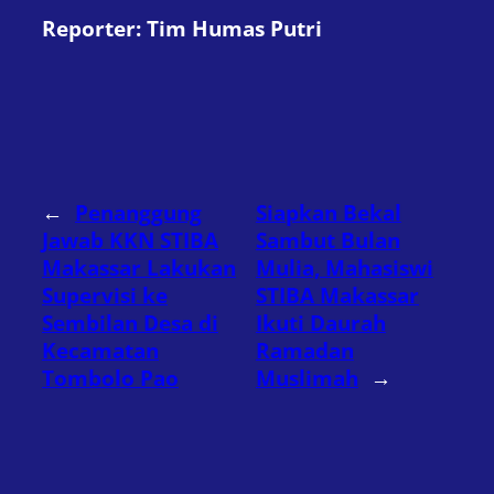
Reporter: Tim Humas Putri
←
Penanggung
Siapkan Bekal
Jawab KKN STIBA
Sambut Bulan
Makassar Lakukan
Mulia, Mahasiswi
Supervisi ke
STIBA Makassar
Sembilan Desa di
Ikuti Daurah
Kecamatan
Ramadan
Tombolo Pao
Muslimah
→