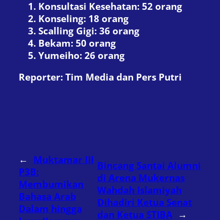
Konsultasi Kesehatan: 52 orang
Konseling: 18 orang
Scalling Gigi: 36 orang
Bekam: 50 orang
Yumeiho: 26 orang
Reporter: Tim Media dan Pers Putri
←
Muktamar III
Bincang Santai Alumni
P3B:
di Arena Mukernas
Membumikan
Wahdah Islamiyah
Bahasa Arab
Dihadiri Ketua Senat
Dalam hingga
dan Ketua STIBA
→