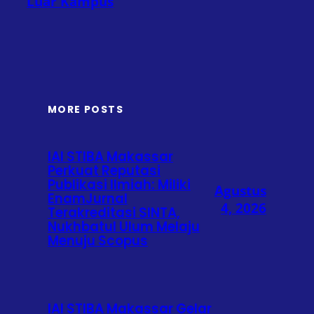
Luar Kampus
MORE POSTS
IAI STIBA Makassar
Perkuat Reputasi
Publikasi Ilmiah: Miliki
Agustus
EnamJurnal
4, 2026
Terakreditasi SINTA,
Nukhbatul Ulum Melaju
Menuju Scopus
IAI STIBA Makassar Gelar