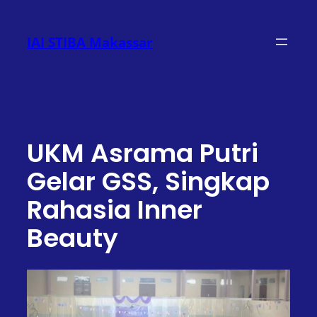
Lewati
ke
IAI STIBA Makassar
konten
UKM Asrama Putri
Gelar GSS, Singkap
Rahasia Inner
Beauty