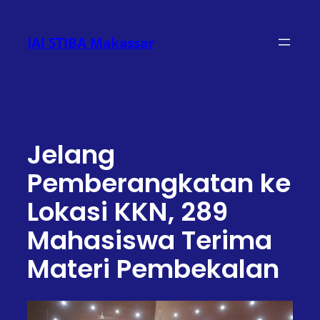
Lewati
ke
IAI STIBA Makassar
konten
Jelang
Pemberangkatan ke
Lokasi KKN, 289
Mahasiswa Terima
Materi Pembekalan