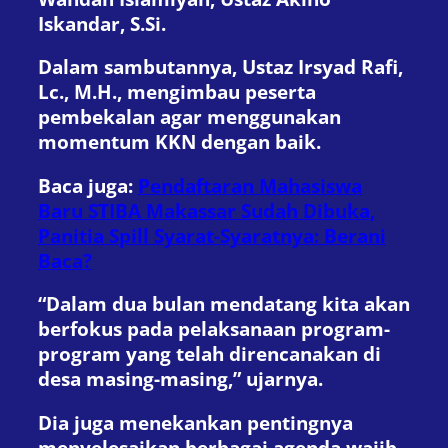
Iskandar, S.Si.
Dalam sambutannya, Ustaz Irsyad Rafi,
Lc., M.H., mengimbau peserta
pembekalan agar menggunakan
momentum KKN dengan baik.
Baca juga:
Pendaftaran Mahasiswa
Baru STIBA Makassar Sudah Dibuka,
Panitia Spill Syarat-Syaratnya: Berani
Baca?
“Dalam dua bulan mendatang kita akan
berfokus pada pelaksanaan program-
program yang telah direncanakan di
desa masing-masing,” ujarnya.
Dia juga menekankan pentingnya
menyelesaikan berbagai agenda wajib