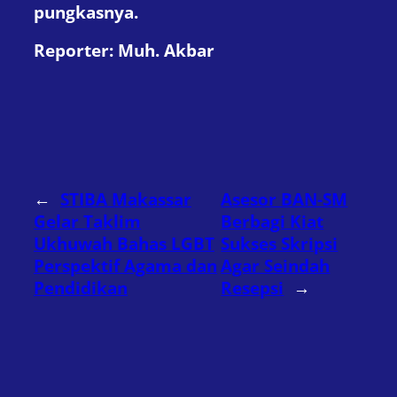
pungkasnya.
Reporter: Muh. Akbar
←
STIBA Makassar
Asesor BAN-SM
Gelar Taklim
Berbagi Kiat
Ukhuwah Bahas LGBT
Sukses Skripsi
Perspektif Agama dan
Agar Seindah
Pendidikan
Resepsi
→