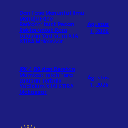
Dari Fase Menuntut Ilmu
Menuju Fase
Agustus
Berkontribusi: Pesan
Rektor untuk Para
1, 2026
Lulusan Yudisium X IAI
STIBA Makassar
IPK 4,00 dan Deretan
Mumtaz: Inilah Para
Agustus
Lulusan Terbaik
1, 2026
Yudisium X IAI STIBA
Makassar