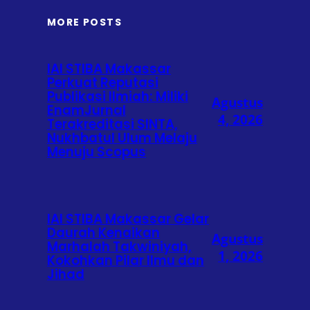
MORE POSTS
IAI STIBA Makassar
Perkuat Reputasi
Publikasi Ilmiah: Miliki
Agustus
EnamJurnal
4, 2026
Terakreditasi SINTA,
Nukhbatul Ulum Melaju
Menuju Scopus
IAI STIBA Makassar Gelar
Daurah Kenaikan
Agustus
Marhalah Takwiniyah,
1, 2026
Kokohkan Pilar Ilmu dan
Jihad