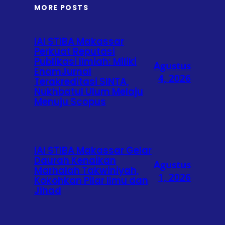
MORE POSTS
IAI STIBA Makassar
Perkuat Reputasi
Publikasi Ilmiah: Miliki
Agustus
EnamJurnal
4, 2026
Terakreditasi SINTA,
Nukhbatul Ulum Melaju
Menuju Scopus
IAI STIBA Makassar Gelar
Daurah Kenaikan
Agustus
Marhalah Takwiniyah,
1, 2026
Kokohkan Pilar Ilmu dan
Jihad