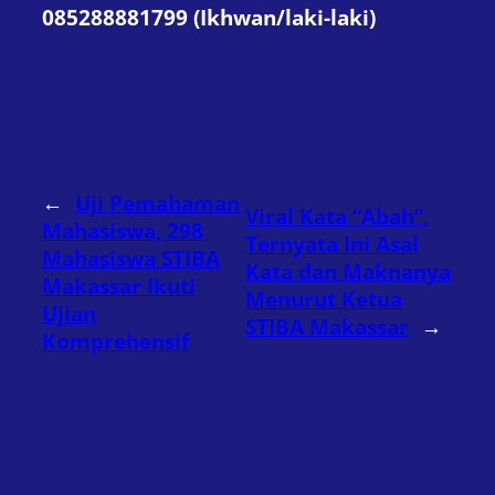
085288881799 (Ikhwan/laki-laki)
←
Uji Pemahaman
Viral Kata “Abah”,
Mahasiswa, 298
Ternyata Ini Asal
Mahasiswa STIBA
Kata dan Maknanya
Makassar Ikuti
Menurut Ketua
Ujian
STIBA Makassar
→
Komprehensif