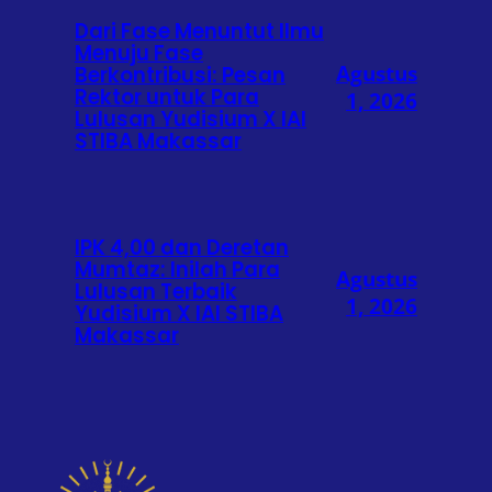
Dari Fase Menuntut Ilmu
Menuju Fase
Agustus
Berkontribusi: Pesan
Rektor untuk Para
1, 2026
Lulusan Yudisium X IAI
STIBA Makassar
IPK 4,00 dan Deretan
Mumtaz: Inilah Para
Agustus
Lulusan Terbaik
1, 2026
Yudisium X IAI STIBA
Makassar