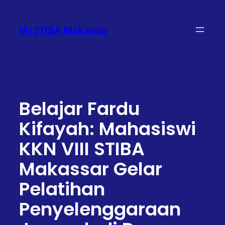
Lewati
ke
IAI STIBA Makassar
konten
Belajar Fardu
Kifayah: Mahasiswi
KKN VIII STIBA
Makassar Gelar
Pelatihan
Penyelenggaraan