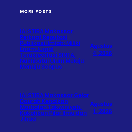
MORE POSTS
IAI STIBA Makassar
Perkuat Reputasi
Publikasi Ilmiah: Miliki
Agustus
EnamJurnal
4, 2026
Terakreditasi SINTA,
Nukhbatul Ulum Melaju
Menuju Scopus
IAI STIBA Makassar Gelar
Daurah Kenaikan
Agustus
Marhalah Takwiniyah,
1, 2026
Kokohkan Pilar Ilmu dan
Jihad