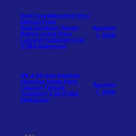
Dari Fase Menuntut Ilmu
Menuju Fase
Agustus
Berkontribusi: Pesan
Rektor untuk Para
1, 2026
Lulusan Yudisium X IAI
STIBA Makassar
IPK 4,00 dan Deretan
Mumtaz: Inilah Para
Agustus
Lulusan Terbaik
1, 2026
Yudisium X IAI STIBA
Makassar