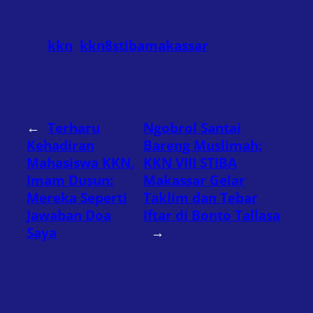
kkn
kkn8stibamakassar
←
Terharu
Ngobrol Santai
Kehadiran
Bareng Muslimah:
Mahasiswa KKN,
KKN VIII STIBA
Imam Dusun:
Makassar Gelar
Mereka Seperti
Taklim dan Tebar
Jawaban Doa
Iftar di Bonto Tallasa
Saya
→