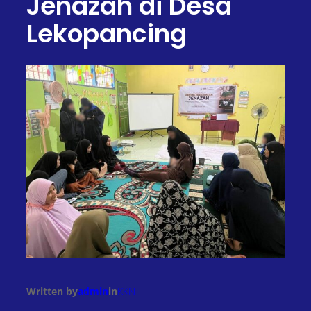
Jenazah di Desa
Lekopancing
Written by
admin
in
KKN