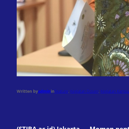
Written by
admin
in
Feature
, 
Kegiatan Dosen
, 
Kegiatan Kamp
(STIBA.ac.id) Jakarta — Momen pen