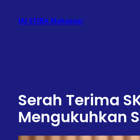
Lewati
ke
IAI STIBA Makassar
konten
Serah Terima S
Mengukuhkan St