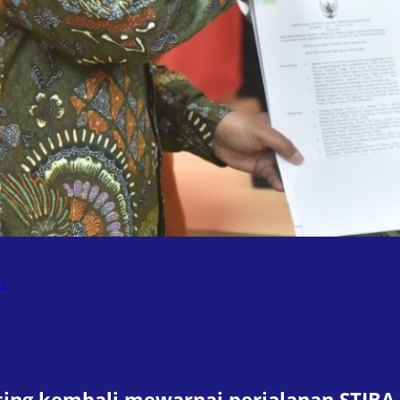
us
ting kembali mewarnai perjalanan STIBA