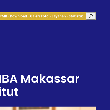
Search
PMB
Download
Galeri Foto
Layanan
Statistik
IBA Makassar
tut