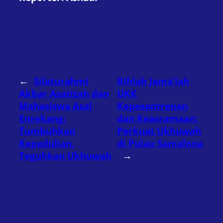
←
Silaturahmi
Rihlah Jama’iah
Akbar Asatizah dan
UKK
Mahasiswa Asal
Kepesantrenan
Enrekang:
dan Keasramaan:
Tumbuhkan
Perkuat Ukhuwah
Kepedulian,
di Pulau Samalona
Teguhkan Ukhuwah
→