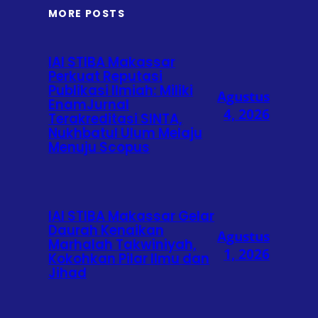
MORE POSTS
IAI STIBA Makassar
Perkuat Reputasi
Publikasi Ilmiah: Miliki
Agustus
EnamJurnal
4, 2026
Terakreditasi SINTA,
Nukhbatul Ulum Melaju
Menuju Scopus
IAI STIBA Makassar Gelar
Daurah Kenaikan
Agustus
Marhalah Takwiniyah,
1, 2026
Kokohkan Pilar Ilmu dan
Jihad