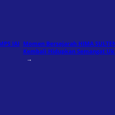
MPS IAI
Momen Bersejarah HIMA SULTEN
Kembali Hidupkan Semangat Uk
→