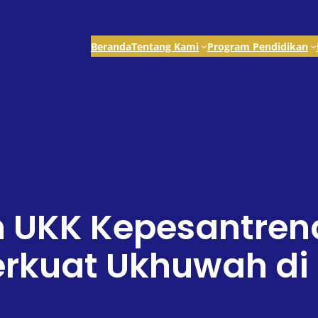
Beranda
Tentang Kami
Program Pendidikan
h UKK Kepesantren
rkuat Ukhuwah di 