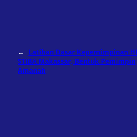
←
Latihan Dasar Kepemimpinan H
STIBA Makassar, Bentuk Pemimpin
Amanah