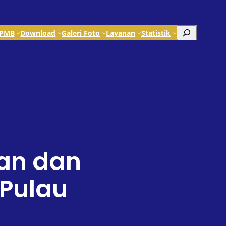
Search
PMB
Download
Galeri Foto
Layanan
Statistik
an dan
Pulau