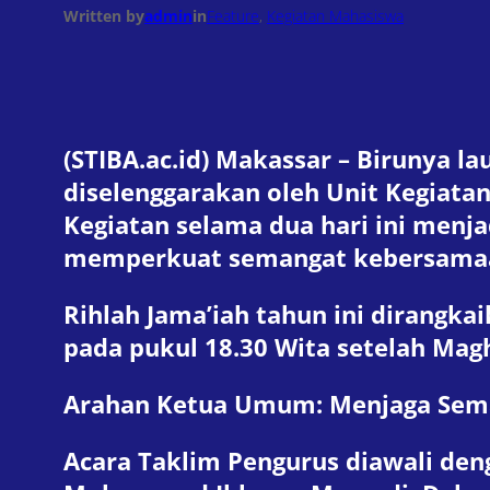
Written by
admin
in
Feature
, 
Kegiatan Mahasiswa
(STIBA.ac.id) Makassar – Birunya l
diselenggarakan oleh Unit Kegiat
Kegiatan selama dua hari ini men
memperkuat semangat kebersamaa
Rihlah Jama’iah tahun ini dirangk
pada pukul 18.30 Wita setelah Mag
Arahan Ketua Umum: Menjaga Sema
Acara Taklim Pengurus diawali d