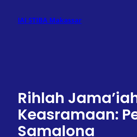
Lewati
ke
IAI STIBA Makassar
konten
Rihlah Jama’ia
Keasramaan: Pe
Samalona