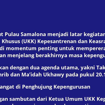
aut Pulau Samalona menjadi latar kegiata
an Khusus (UKK) Kepesantrenan dan Keas
jadi momentum penting untuk memperera
n menjelang berakhirnya masa kepengu
aikan dengan dua agenda utama, yakni Ta
hrib dan Ma’idah Ukhawy pada pukul 20.1
ngat di Penghujung Kepengurusan
engan sambutan dari Ketua Umum UKK Ke