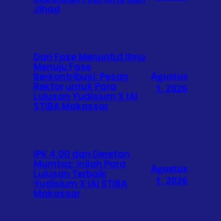
Jihad
Dari Fase Menuntut Ilmu
Menuju Fase
Agustus
Berkontribusi: Pesan
Rektor untuk Para
1, 2026
Lulusan Yudisium X IAI
STIBA Makassar
IPK 4,00 dan Deretan
Mumtaz: Inilah Para
Agustus
Lulusan Terbaik
1, 2026
Yudisium X IAI STIBA
Makassar