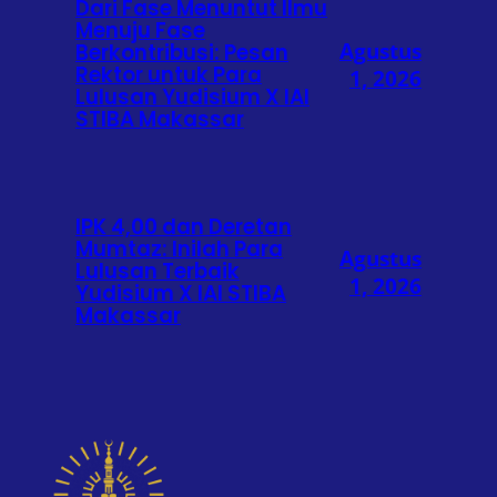
Dari Fase Menuntut Ilmu
Menuju Fase
Agustus
Berkontribusi: Pesan
Rektor untuk Para
1, 2026
Lulusan Yudisium X IAI
STIBA Makassar
IPK 4,00 dan Deretan
Mumtaz: Inilah Para
Agustus
Lulusan Terbaik
1, 2026
Yudisium X IAI STIBA
Makassar