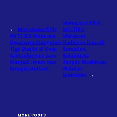
Mahasiswi KKN
←
Mahasiswa KKN
IAI STIBA
IAI STIBA Makassar
Makassar
Dipercaya Mengelola
Hadirkan Daurah
Tiga Masjid di Desa
Ramadan,
Sampulungan, Siap
Kolaborasi
Menjadi Imam dan
dengan Muslimah
Mengisi Kultum
Wahdah
Islamiyah
→
MORE POSTS