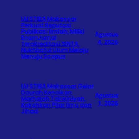
IAI STIBA Makassar
Perkuat Reputasi
Publikasi Ilmiah: Miliki
Agustus
EnamJurnal
4, 2026
Terakreditasi SINTA,
Nukhbatul Ulum Melaju
Menuju Scopus
IAI STIBA Makassar Gelar
Daurah Kenaikan
Agustus
Marhalah Takwiniyah,
1, 2026
Kokohkan Pilar Ilmu dan
Jihad