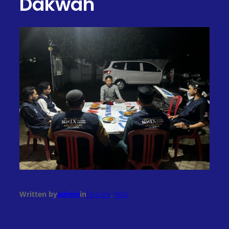
Dakwah
Written by
admin
in
Feature
, 
KKN