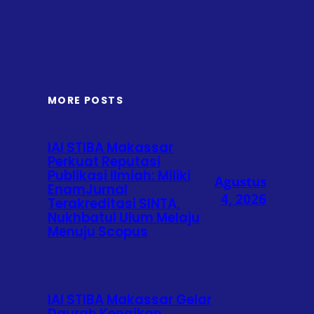
MORE POSTS
IAI STIBA Makassar
Perkuat Reputasi
Publikasi Ilmiah: Miliki
Agustus
EnamJurnal
4, 2026
Terakreditasi SINTA,
Nukhbatul Ulum Melaju
Menuju Scopus
IAI STIBA Makassar Gelar
Daurah Kenaikan