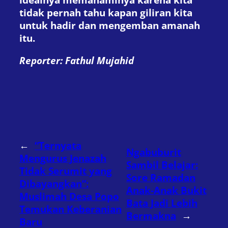
tidak pernah tahu kapan giliran kita
untuk hadir dan mengemban amanah
itu.
Reporter: Fathul Mujahid
←
“Ternyata
Ngabuburit
Mengurus Jenazah
Sambil Belajar:
Tidak Serumit yang
Sore Ramadan
Dibayangkan”:
Anak-Anak Bukit
Muslimah Desa Popo
Bata Jadi Lebih
Temukan Keberanian
Bermakna
→
Baru