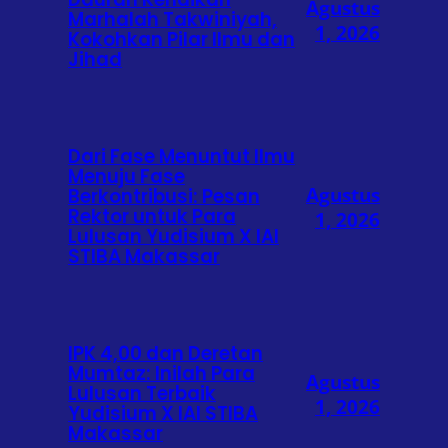
Agustus
Marhalah Takwiniyah,
1, 2026
Kokohkan Pilar Ilmu dan
Jihad
Dari Fase Menuntut Ilmu
Menuju Fase
Agustus
Berkontribusi: Pesan
Rektor untuk Para
1, 2026
Lulusan Yudisium X IAI
STIBA Makassar
IPK 4,00 dan Deretan
Mumtaz: Inilah Para
Agustus
Lulusan Terbaik
1, 2026
Yudisium X IAI STIBA
Makassar