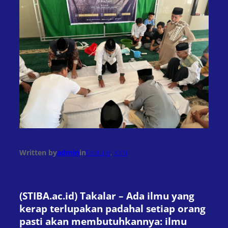
Written by
admin
in
Feature
, 
KKN
(STIBA.ac.id) Takalar – Ada ilmu yang
kerap terlupakan padahal setiap orang
pasti akan membutuhkannya: ilmu