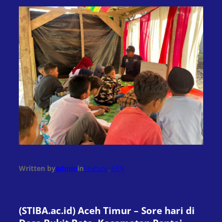
Written by
admin
in
Feature
, 
KKN
(STIBA.ac.id) Aceh Timur – Sore hari di