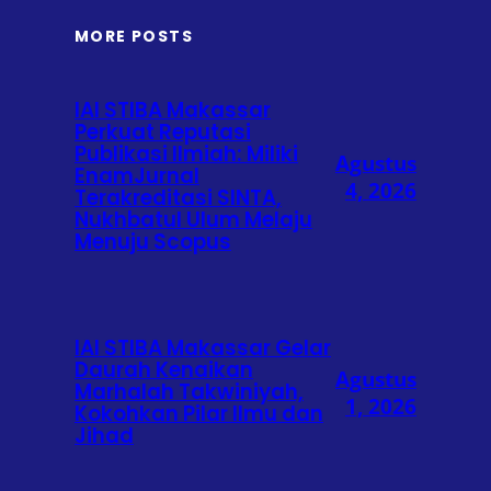
MORE POSTS
IAI STIBA Makassar
Perkuat Reputasi
Publikasi Ilmiah: Miliki
Agustus
EnamJurnal
4, 2026
Terakreditasi SINTA,
Nukhbatul Ulum Melaju
Menuju Scopus
IAI STIBA Makassar Gelar
Daurah Kenaikan
Agustus
Marhalah Takwiniyah,
1, 2026
Kokohkan Pilar Ilmu dan
Jihad