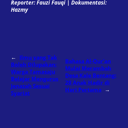
Reporter: Fauzi Fauqi | Dokumentasi:
Hazmy
←
Ilmu yang Tak
Bahasa Al-Qur’an
Boleh Dilupakan:
Mulai Merambah
Warga Tamasaju
Desa Kale Bentang:
Belajar Mengurus
28 Anak Hadir di
Jenazah Sesuai
Hari Pertama
→
Syariat