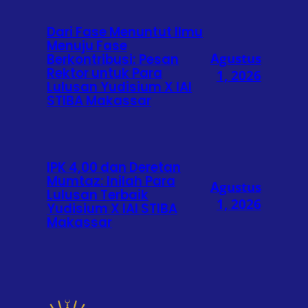
Dari Fase Menuntut Ilmu
Menuju Fase
Agustus
Berkontribusi: Pesan
Rektor untuk Para
1, 2026
Lulusan Yudisium X IAI
STIBA Makassar
IPK 4,00 dan Deretan
Mumtaz: Inilah Para
Agustus
Lulusan Terbaik
1, 2026
Yudisium X IAI STIBA
Makassar