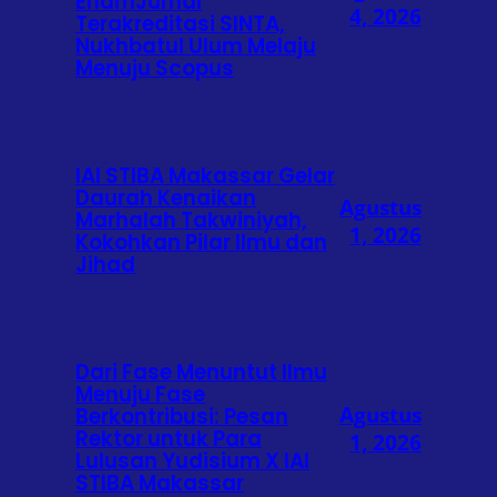
EnamJurnal
4, 2026
Terakreditasi SINTA,
Nukhbatul Ulum Melaju
Menuju Scopus
IAI STIBA Makassar Gelar
Daurah Kenaikan
Agustus
Marhalah Takwiniyah,
1, 2026
Kokohkan Pilar Ilmu dan
Jihad
Dari Fase Menuntut Ilmu
Menuju Fase
Agustus
Berkontribusi: Pesan
Rektor untuk Para
1, 2026
Lulusan Yudisium X IAI
STIBA Makassar