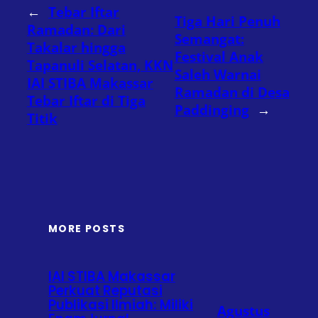
←
Tebar Iftar
Tiga Hari Penuh
Ramadan: Dari
Semangat:
Takalar hingga
Festival Anak
Tapanuli Selatan, KKN
Saleh Warnai
IAI STIBA Makassar
Ramadan di Desa
Tebar Iftar di Tiga
Paddinging
→
Titik
MORE POSTS
IAI STIBA Makassar
Perkuat Reputasi
Publikasi Ilmiah: Miliki
Agustus