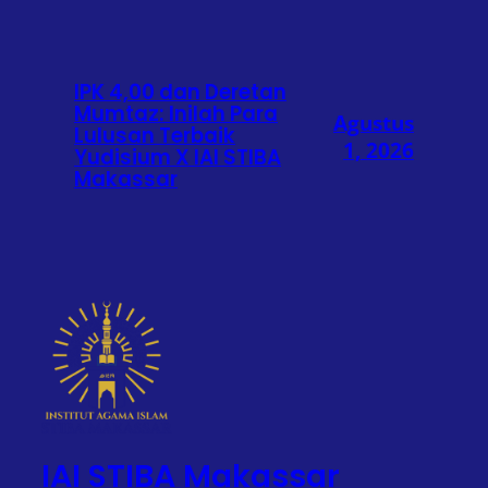
IPK 4,00 dan Deretan
Mumtaz: Inilah Para
Agustus
Lulusan Terbaik
1, 2026
Yudisium X IAI STIBA
Makassar
IAI STIBA Makassar