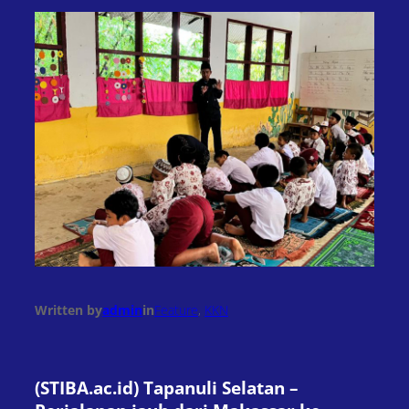
Written by
admin
in
Feature
, 
KKN
(STIBA.ac.id) Tapanuli Selatan –