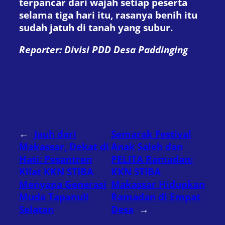
terpancar dari wajah setiap peserta
selama tiga hari itu, rasanya benih itu
sudah jatuh di tanah yang subur.
Reporter: Divisi PDD Desa Paddinging
←
Jauh dari
Semarak Festival
Makassar, Dekat di
Anak Saleh dan
Hati: Pesantren
PELITA Ramadan:
Kilat KKN STIBA
KKN STIBA
Menyapa Generasi
Makassar Hidupkan
Muda Tapanuli
Ramadan di Empat
Selatan
Desa
→