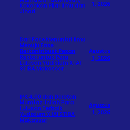
1, 2026
Kokohkan Pilar Ilmu dan
Jihad
Dari Fase Menuntut Ilmu
Menuju Fase
Agustus
Berkontribusi: Pesan
Rektor untuk Para
1, 2026
Lulusan Yudisium X IAI
STIBA Makassar
IPK 4,00 dan Deretan
Mumtaz: Inilah Para
Agustus
Lulusan Terbaik
1, 2026
Yudisium X IAI STIBA
Makassar