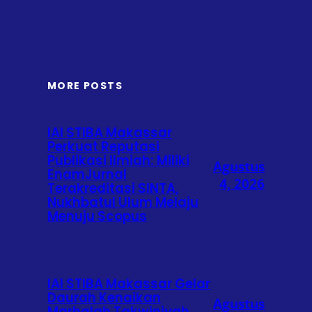
MORE POSTS
IAI STIBA Makassar
Perkuat Reputasi
Publikasi Ilmiah: Miliki
Agustus
EnamJurnal
4, 2026
Terakreditasi SINTA,
Nukhbatul Ulum Melaju
Menuju Scopus
IAI STIBA Makassar Gelar
Daurah Kenaikan
Agustus
Marhalah Takwiniyah,