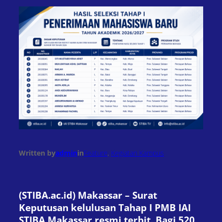
Written by
admin
in
Feature
, 
Kegiatan Kampus
(STIBA.ac.id) Makassar – Surat
Keputusan kelulusan Tahap I PMB IAI
STIBA Makassar resmi terbit. Bagi 520