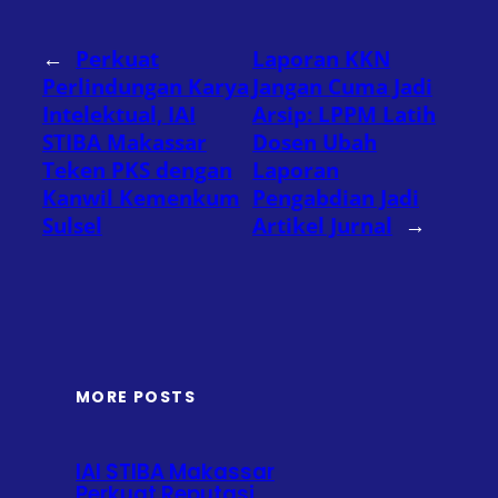
←
Perkuat
Laporan KKN
Perlindungan Karya
Jangan Cuma Jadi
Intelektual, IAI
Arsip: LPPM Latih
STIBA Makassar
Dosen Ubah
Teken PKS dengan
Laporan
Kanwil Kemenkum
Pengabdian Jadi
Sulsel
Artikel Jurnal
→
MORE POSTS
IAI STIBA Makassar
Perkuat Reputasi