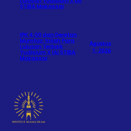
Lulusan Yudisium X IAI
STIBA Makassar
IPK 4,00 dan Deretan
Mumtaz: Inilah Para
Agustus
Lulusan Terbaik
1, 2026
Yudisium X IAI STIBA
Makassar