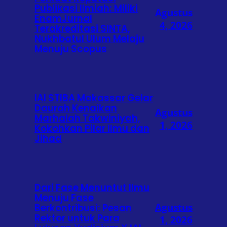
Publikasi Ilmiah: Miliki
Agustus
EnamJurnal
4, 2026
Terakreditasi SINTA,
Nukhbatul Ulum Melaju
Menuju Scopus
IAI STIBA Makassar Gelar
Daurah Kenaikan
Agustus
Marhalah Takwiniyah,
1, 2026
Kokohkan Pilar Ilmu dan
Jihad
Dari Fase Menuntut Ilmu
Menuju Fase
Agustus
Berkontribusi: Pesan
Rektor untuk Para
1, 2026