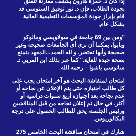
إذا كان د. حمزة هارون يكشف مقارنة تتعلق
بجودة الطلاب، فإن د. نور توفيق السنوسي قد
قام بإبراز جودة المؤسسات التعليمية العالية
بشكل عام.
“ومن بين 69 جامعة في سولاويسي ومالوكو
وبابوا، يمكننا أن نرى أي الجامعات صحيحة وغير
صحيحة وأيها تحتضر. و لله الحمد…المعهد يتمتع
بصحة جيدة للغاية.” كما عبر بذلك ابن المربي د.
سانوسي باشوا – رحمه الله.
امتحان لمنقاشة البحث هو آخر امتحان يجب على
كل طالب اجتيازه حتى يتم الإعلان عن نجاحه أو
عدم نجاحه بعد اجتيازه أربع سنوات دراسية أو
أكثر. في حال تم إعلان نجاجه من قبل المناقشين
ورئيس الجلسة، يحق للطالب الحصول على درجة
البكالوريوس.
شارك في امتحان مناقشة البحث الخامس 275