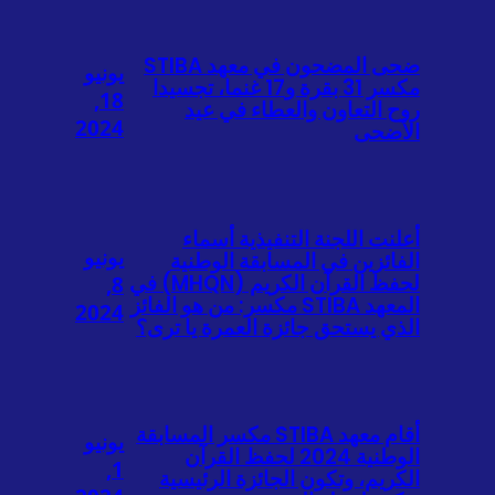
ضحى المضحون في معهد STIBA
يونيو
مكسر 31 بقرة و17 غنما، تجسيدا
18,
روح التعاون والعطاء في عيد
2024
الأضحى
أعلنت اللجنة التنفيذية أسماء
يونيو
الفائزين في المسابقة الوطنية
لحفظ القرآن الكريم (MHQN) في
8,
المعهد STIBA مكسر: من هو الفائز
2024
الذي يستحق جائزة العمرة يا ترى؟
أقام معهد STIBA مكسر المسابقة
يونيو
الوطنية 2024 لحفظ القرآن
1,
الكريم، وتكون الجائزة الرئيسية