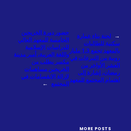
حضور دورة الخريجين
←
لجنة بناء عمارة
الخامسة للمعهد العالي
سكنية للطالبات
للدراسات الإسلامية
بالمعهد تجمع 1.3 مليار
واللغة العربية، أمير مدينة
روبية من التبرعات في
مكسر يطلب من
العشر الأواخر من
الخريجين مساهمات
رمضان، إشارة إلى
لإزالة الانقسامات في
اهتمام المجتمع للمعهد
المجتمع
→
MORE POSTS