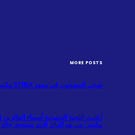
MORE POSTS
ضحى المضحون في معهد STIBA مكسر 31 بقرة و17 غنما، تجسيدا روح التعاون والعطاء في عيد الأضحى
مكسر: من هو الفائز الذي يستحق جائزة