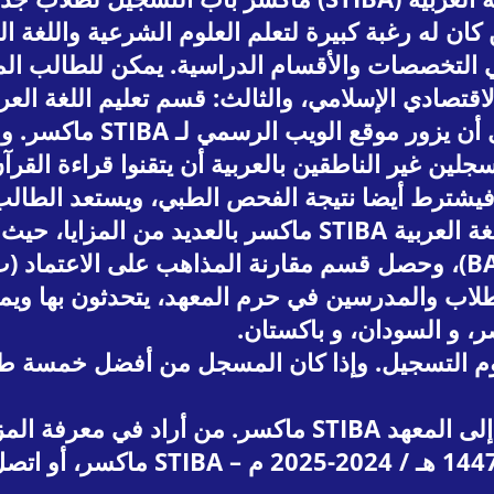
بعة خيارات في التخصصات والأقسام الدراسية. يمكن للطال
قتصادي الإسلامي، والثالث: قسم تعليم اللغة العر
طريقة التسجيل سهلة للغاي
لين غير الناطقين بالعربية أن يتقنوا قراءة القرآن
شترط أيضا نتيجة الفحص الطبي، ويستعد الطالب ل
يتميز المعهد العالي للدراسات الإسلامية واللغة العربية BA
لطلاب والمدرسين في حرم المعهد، يتحدثون بها ويم
، و السودان، و باكستان.
فهذه هي الفرصة الثمينة لمن أراد الانضمام إلى المعهد BA