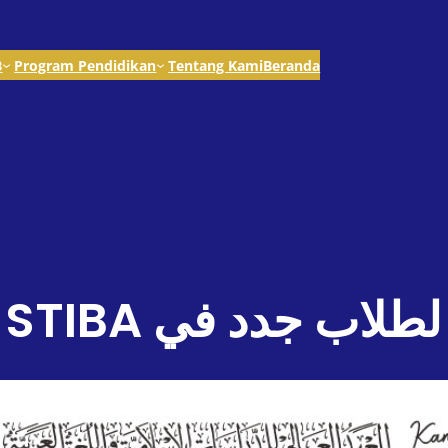
B
Program Pendidikan
Tentang Kami
Beranda
جدد في STIBA ماكسر