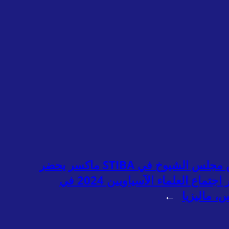
رئيس مجلس الشيوخ في STIBA ماكسر يحضر
مؤتمر اجتماع العلماء الآسياويين 2024 في
، ماليزيا
→