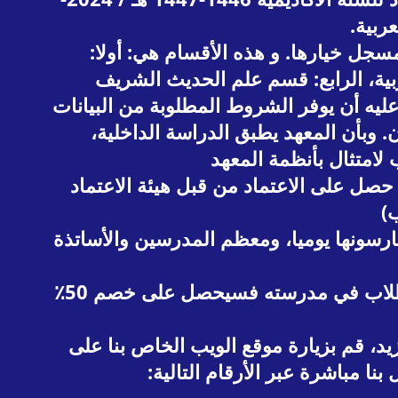
ب المسجل خيارها. و هذه الأقسام هي: أولا:
بية، الرابع: قسم علم الحديث الشريف
ة، يكفي للمسجل أن يزور موقع الويب الرسمي لـ STIBA ماكسر. وعليه أن يوفر الشروط المطلوبة من البيانات
. وبأن المعهد يطبق الدراسة الداخلية،
امتثال بأنظمة المعهد
STI ماكسر بالعديد من المزايا، حيث حصل على الاعتماد من قبل هيئة الاعتماد
ارسونها يوميا، ومعظم المدرسين والأساتذة
وبشرى لحفاظ القرآن، فإنه غير مكلف برسوم التسجيل. وإذا كان المسجل من أفضل خمسة طلاب في مدرسته فسيحصل على خصم 50٪
STI ماكسر. من أراد في معرفة المزيد، قم بزيارة موقع الويب الخاص بنا على