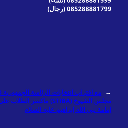
085288881599 (نساء)
085288881799 (رجال)
←
مجلس الشيوخ (STIBA) ماكسر
إمامة نبي الله إبراهيم عليه السلام