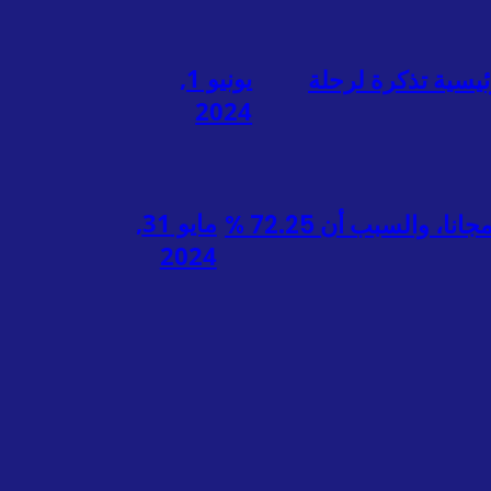
يونيو 1,
ون الجائزة الرئيسية تذكرة لرحلة
2024
مايو 31,
قام الديوان الرئاسة الطلابية STIBA Makassar بمهمة نبيلة وهي توزيع مصاحف القرآن مجانا، والسبب أن 72.25 %
2024