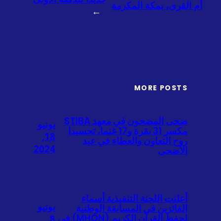
أم القرى، بمكة المكرمة
→
MORE POSTS
ضحى المضحون في معهد STIBA
يونيو
مكسر 31 بقرة و17 غنما، تجسيدا
18,
روح التعاون والعطاء في عيد
2024
الأضحى
أعلنت اللجنة التنفيذية أسماء
يونيو
الفائزين في المسابقة الوطنية
لحفظ القرآن الكريم (MHQN) في
8,