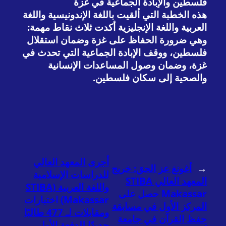
فلسطين والإبادة الجماعية في غزة
هذه الخطبة التي ألقيت باللغة الإندونيسية واللغة
العربية واللغة الإنجليزية أكدت ثلاث نقاط مهمة:
وهي ضرورة الحفاظ على غزة وضمان استقلال
فلسطين، ووقف الإبادة الجماعية التي تحدث في
غزة، وضمان وصول المساعدات الإنسانية
والصحية إلى سكان فلسطين.
أجرى المعهد العالي
←
أغونغ عز الحق: خريج
للدراسات الإسلامية
المعهد العالي STIBA
واللغة العربية (STIBA
Makassar حصل على
Makassar) اختبارات
المركز الأول في مسابقة
ومقابلات لـ 477 طالبًا
حفظ القرآن في جامعة
جديدًا للدفعة الأولى