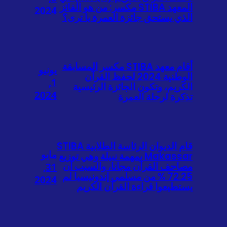
المعهد STIBA مكسر: من هو الفائز
2024
الذي يستحق جائزة العمرة يا ترى؟
أقام معهد STIBA مكسر المسابقة
يونيو
الوطنية 2024 لحفظ القرآن
1,
الكريم، وتكون الجائزة الرئيسية
2024
تذكرة لرحلة العمرة
قام الديوان الرئاسة الطلابية STIBA
مايو
Makassar بمهمة نبيلة وهي توزيع
مصاحف القرآن مجانا، والسبب أن
31,
72.25 % من مسلمي إندونيسيا لم
2024
يستطيعوا قراءة القرآن الكريم