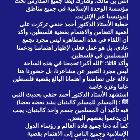
أنس بن مالك، وشارك أيضا جميع المدارس تحت
مؤسسة الوحدة الإسلامية في جميع مناطق
إندونيسيا عبر الإنترنت.
خطبة الأستاذ الدكتور أحمد حنفي تركزت على
أهمية التضامن والاهتمام بقضية فلسطين، وأكد
أن اللقاء في هذه المظاهرة ليس مجرد تجمع
عادي، بل هو عمل فعلي لإظهار اهتمامنا ودعمنا
للمسلمين في فلسطين.
وأكد قائلا: “الله أكبر! تجمعنا في هذه الساحة
ليس مجرد التعبير عن مشاعرنا، بل حضورنا هنا
دلالة على تضامننا و اهتمانا البالغ بقضية فلسطين
عاما وغزة خاصة
استشهد الأستاذ الدكتور أحمد حنفي بحديث النبي
ﷺ : (المسلم للمسلم كالبنيان يشد بعضه بعضا)
فيه تأكيد أن المسلمين جسم واحد كالبنيان، يجب
أن يدعموا بعضهم البعض.
كما أنه دعا جميع قادة العالم و رؤساء الدول
الإسلامية وجميع الناس إلى الاهتمام بقضية