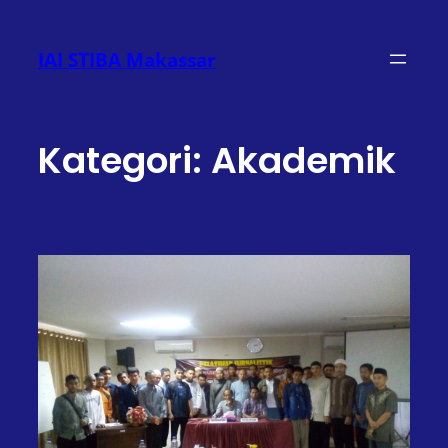
Lewati
ke
IAI STIBA Makassar
konten
Kategori:
Akademik