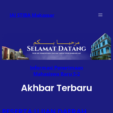
Lewati
ke
IAI STIBA Makassar
konten
Informasi Penerimaan
Mahasiswa Baru S-2
Akhbar Terbaru
PESERTA UJIAN DAERAH