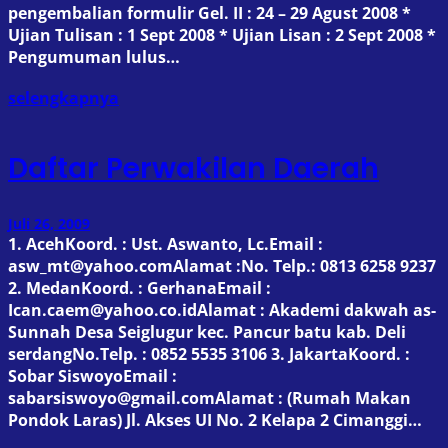
pengembalian formulir Gel. II : 24 – 29 Agust 2008 *
Ujian Tulisan : 1 Sept 2008 * Ujian Lisan : 2 Sept 2008 *
Pengumuman lulus…
selengkapnya
Daftar Perwakilan Daerah
Juli 26, 2009
1. AcehKoord. : Ust. Aswanto, Lc.Email :
asw_mt@yahoo.comAlamat :No. Telp.: 0813 6258 9237
2. MedanKoord. : GerhanaEmail :
Ican.caem@yahoo.co.idAlamat : Akademi dakwah as-
Sunnah Desa Seiglugur kec. Pancur batu kab. Deli
serdangNo.Telp. : 0852 5535 3106 3. JakartaKoord. :
Sobar SiswoyoEmail :
sabarsiswoyo@gmail.comAlamat : (Rumah Makan
Pondok Laras) Jl. Akses UI No. 2 Kelapa 2 Cimanggi…