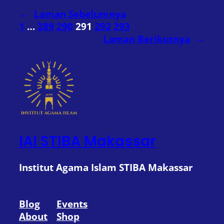
←
Laman Sebelumnya
1
…
289
290
291
292
293
Laman Berikutnya
→
IAI STIBA Makassar
Institut Agama Islam STIBA Makassar
Blog
Events
About
Shop