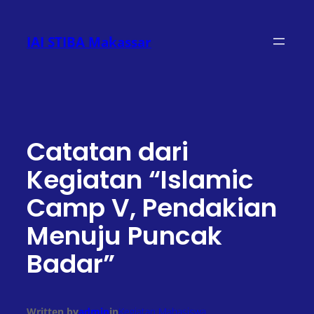
Lewati
ke
IAI STIBA Makassar
konten
Catatan dari
Kegiatan “Islamic
Camp V, Pendakian
Menuju Puncak
Badar”
Written by
admin
in
Kegiatan Mahasiswa