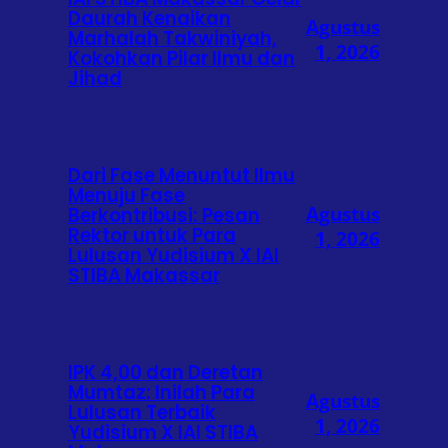
Daurah Kenaikan
Agustus
Marhalah Takwiniyah,
1, 2026
Kokohkan Pilar Ilmu dan
Jihad
Dari Fase Menuntut Ilmu
Menuju Fase
Agustus
Berkontribusi: Pesan
Rektor untuk Para
1, 2026
Lulusan Yudisium X IAI
STIBA Makassar
IPK 4,00 dan Deretan
Mumtaz: Inilah Para
Agustus
Lulusan Terbaik
1, 2026
Yudisium X IAI STIBA