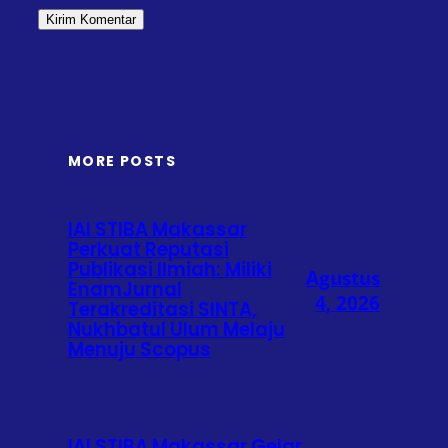
MORE POSTS
IAI STIBA Makassar
Perkuat Reputasi
Publikasi Ilmiah: Miliki
Agustus
EnamJurnal
4, 2026
Terakreditasi SINTA,
Nukhbatul Ulum Melaju
Menuju Scopus
IAI STIBA Makassar Gelar